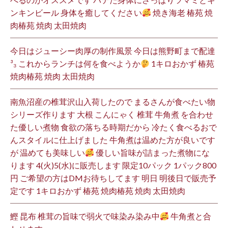
ンキンビール 身体を癒してください
焼き海老 椿苑 焼
肉椿苑 焼肉 太田焼肉
今日はジューシー肉厚の制作風景 今日は熊野町まで配達
³₃ これからランチは何を食べようか
1キロおかず 椿苑
焼肉椿苑 焼肉 太田焼肉
南魚沼産の椎茸沢山入荷したので まるさんが食べたい物
シリーズ作ります 大根 こんにゃく 椎茸 牛角煮 を合わせ
た優しい煮物 食欲の落ちる時期だから 冷たく食べるおで
んスタイルに仕上げました 牛角煮は温めた方が良いです
が 温めても美味しい
優しい旨味が詰まった煮物にな
ります 4(火)5(水)に販売します 限定10パック 1パック800
円 ご希望の方はDMお待ちしてます 明日 明後日で販売予
定です 1キロおかず 椿苑 焼肉椿苑 焼肉 太田焼肉
鰹 昆布 椎茸の旨味で弱火で味染み染み中
牛角煮と合