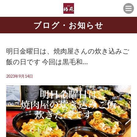
ブログ・お知らせ
明日金曜日は、焼肉屋さんの炊き込みご
飯の日です 今回は黒毛和…
2023年9月14日
動
画
プ
レ
ー
ヤ
ー