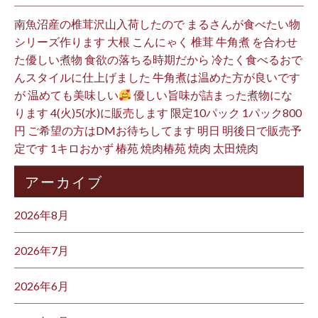
南魚沼産の椎茸沢山入荷したので まるさんが食べたい物
シリーズ作ります 大根 こんにゃく 椎茸 牛角煮 を合わせ
た優しい煮物 食欲の落ちる時期だから 冷たく食べるおで
んスタイルに仕上げました 牛角煮は温めた方が良いです
が 温めても美味しい
優しい旨味が詰まった煮物にな
ります 4(火)5(水)に販売します 限定10パック 1パック800
円 ご希望の方はDMお待ちしてます 明日 明後日で販売予
定です 1キロおかず 椿苑 焼肉椿苑 焼肉 太田焼肉
アーカイブ
2026年8月
2026年7月
2026年6月