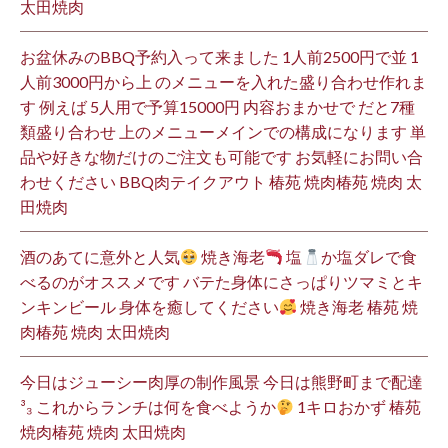
太田焼肉
お盆休みのBBQ予約入って来ました 1人前2500円で並 1
人前3000円から上 のメニューを入れた盛り合わせ作れま
す 例えば 5人用で予算15000円 内容おまかせで だと7種
類盛り合わせ 上のメニューメインでの構成になります 単
品や好きな物だけのご注文も可能です お気軽にお問い合
わせください BBQ肉テイクアウト 椿苑 焼肉椿苑 焼肉 太
田焼肉
酒のあてに意外と人気
焼き海老
塩
か塩ダレで食
べるのがオススメです バテた身体にさっぱりツマミとキ
ンキンビール 身体を癒してください
焼き海老 椿苑 焼
肉椿苑 焼肉 太田焼肉
今日はジューシー肉厚の制作風景 今日は熊野町まで配達
³₃ これからランチは何を食べようか
1キロおかず 椿苑
焼肉椿苑 焼肉 太田焼肉