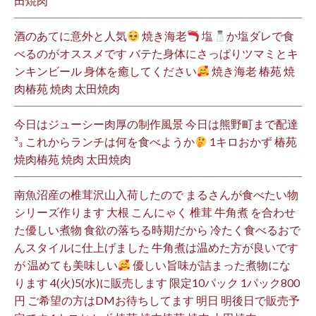
田焼肉
酒のあてに意外と人気
焼き海老
塩
か塩ダレで食
べるのがオススメです バテた身体にさっぱりツマミとキ
ンキンビール 身体を癒してください
焼き海老 椿苑 焼
肉椿苑 焼肉 太田焼肉
今日はジューシー肉厚の制作風景 今日は熊野町まで配達
³₃ これからランチは何を食べようか
1キロおかず 椿苑
焼肉椿苑 焼肉 太田焼肉
南魚沼産の椎茸沢山入荷したので まるさんが食べたい物
シリーズ作ります 大根 こんにゃく 椎茸 牛角煮 を合わせ
た優しい煮物 食欲の落ちる時期だから 冷たく食べるおで
んスタイルに仕上げました 牛角煮は温めた方が良いです
が 温めても美味しい
優しい旨味が詰まった煮物にな
ります 4(火)5(水)に販売します 限定10パック 1パック800
円 ご希望の方はDMお待ちしてます 明日 明後日で販売予