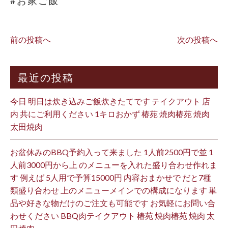
#お家ご飯
前の投稿へ
次の投稿へ
最近の投稿
今日 明日は炊き込みご飯炊きたてです テイクアウト 店
内 共にご利用ください 1キロおかず 椿苑 焼肉椿苑 焼肉
太田焼肉
お盆休みのBBQ予約入って来ました 1人前2500円で並 1
人前3000円から上 のメニューを入れた盛り合わせ作れま
す 例えば 5人用で予算15000円 内容おまかせで だと7種
類盛り合わせ 上のメニューメインでの構成になります 単
品や好きな物だけのご注文も可能です お気軽にお問い合
わせください BBQ肉テイクアウト 椿苑 焼肉椿苑 焼肉 太