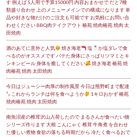
す 例えば 5人用で予算15000円 内容おまかせで だと7種
類盛り合わせ 上のメニューメインでの構成になります 単
品や好きな物だけのご注文も可能です お気軽にお問い合
わせください BBQ肉テイクアウト 椿苑 焼肉椿苑 焼肉 太
田焼肉
酒のあてに意外と人気
焼き海老
塩
か塩ダレで食
べるのがオススメです バテた身体にさっぱりツマミとキ
ンキンビール 身体を癒してください
焼き海老 椿苑 焼
肉椿苑 焼肉 太田焼肉
今日はジューシー肉厚の制作風景 今日は熊野町まで配達
³₃ これからランチは何を食べようか
1キロおかず 椿苑
焼肉椿苑 焼肉 太田焼肉
南魚沼産の椎茸沢山入荷したので まるさんが食べたい物
シリーズ作ります 大根 こんにゃく 椎茸 牛角煮 を合わせ
た優しい煮物 食欲の落ちる時期だから 冷たく食べるおで