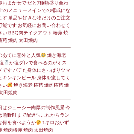
容おまかせで だと7種類盛り合わ
 上のメニューメインでの構成にな
ます 単品や好きな物だけのご注文
可能です お気軽にお問い合わせく
さい BBQ肉テイクアウト 椿苑 焼
椿苑 焼肉 太田焼肉
のあてに意外と人気
焼き海老
塩
か塩ダレで食べるのがオス
メです バテた身体にさっぱりツマ
とキンキンビール 身体を癒してく
さい
焼き海老 椿苑 焼肉椿苑 焼
 太田焼肉
日はジューシー肉厚の制作風景 今
は熊野町まで配達³₃ これからラン
は何を食べようか
1キロおかず
苑 焼肉椿苑 焼肉 太田焼肉