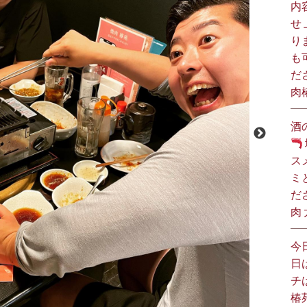
内
せ
り
も
だ
肉
酒
ス
ミ
だ
肉
今
日
チ
椿