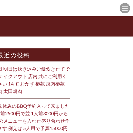
最近の投稿
日 明日は炊き込みご飯炊きたてで
 テイクアウト 店内 共にご利用く
さい 1キロおかず 椿苑 焼肉椿苑
肉 太田焼肉
盆休みのBBQ予約入って来ました
人前2500円で並 1人前3000円から
 のメニューを入れた盛り合わせ作
ます 例えば 5人用で予算15000円