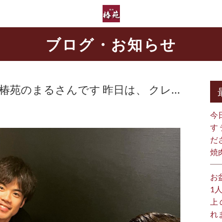
ブログ・お知らせ
 椿苑のまるさんです 昨日は、 クレ…
今
す
だ
焼
お
1
上
れ