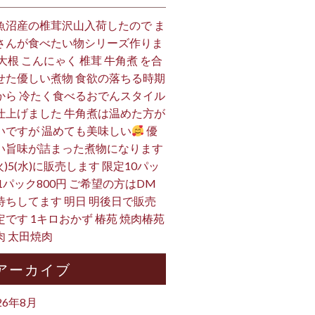
魚沼産の椎茸沢山入荷したので ま
さんが食べたい物シリーズ作りま
 大根 こんにゃく 椎茸 牛角煮 を合
せた優しい煮物 食欲の落ちる時期
から 冷たく食べるおでんスタイル
仕上げました 牛角煮は温めた方が
いですが 温めても美味しい
優
い旨味が詰まった煮物になります
火)5(水)に販売します 限定10パッ
 1パック800円 ご希望の方はDM
待ちしてます 明日 明後日で販売
定です 1キロおかず 椿苑 焼肉椿苑
肉 太田焼肉
アーカイブ
26年8月