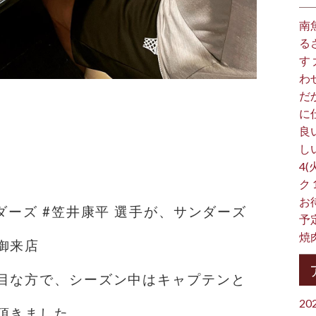
南
る
す
わ
だ
に
良
し
4(
ク
お
ダーズ #笠井康平 選手が、サンダーズ
予
焼
御来店
目な方で、シーズン中はキャプテンと
20
頂きました