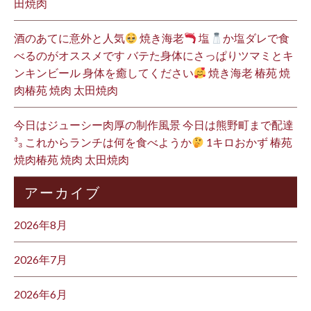
田焼肉
酒のあてに意外と人気
焼き海老
塩
か塩ダレで食
べるのがオススメです バテた身体にさっぱりツマミとキ
ンキンビール 身体を癒してください
焼き海老 椿苑 焼
肉椿苑 焼肉 太田焼肉
今日はジューシー肉厚の制作風景 今日は熊野町まで配達
³₃ これからランチは何を食べようか
1キロおかず 椿苑
焼肉椿苑 焼肉 太田焼肉
アーカイブ
2026年8月
2026年7月
2026年6月