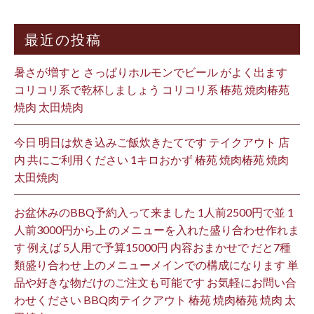
最近の投稿
暑さが増すと さっぱりホルモンでビール がよく出ます
コリコリ系で乾杯しましょう コリコリ系 椿苑 焼肉椿苑
焼肉 太田焼肉
今日 明日は炊き込みご飯炊きたてです テイクアウト 店
内 共にご利用ください 1キロおかず 椿苑 焼肉椿苑 焼肉
太田焼肉
お盆休みのBBQ予約入って来ました 1人前2500円で並 1
人前3000円から上 のメニューを入れた盛り合わせ作れま
す 例えば 5人用で予算15000円 内容おまかせで だと7種
類盛り合わせ 上のメニューメインでの構成になります 単
品や好きな物だけのご注文も可能です お気軽にお問い合
わせください BBQ肉テイクアウト 椿苑 焼肉椿苑 焼肉 太