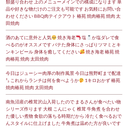
類盛り合わせ 上のメニューメインでの構成になります 単
品や好きな物だけのご注文も可能です お気軽にお問い合
わせください BBQ肉テイクアウト 椿苑 焼肉椿苑 焼肉 太
田焼肉
酒のあてに意外と人気
焼き海老
塩
か塩ダレで食
べるのがオススメです バテた身体にさっぱりツマミとキ
ンキンビール 身体を癒してください
焼き海老 椿苑 焼
肉椿苑 焼肉 太田焼肉
今日はジューシー肉厚の制作風景 今日は熊野町まで配達
³₃ これからランチは何を食べようか
1キロおかず 椿苑
焼肉椿苑 焼肉 太田焼肉
南魚沼産の椎茸沢山入荷したので まるさんが食べたい物
シリーズ作ります 大根 こんにゃく 椎茸 牛角煮 を合わせ
た優しい煮物 食欲の落ちる時期だから 冷たく食べるおで
んスタイルに仕上げました 牛角煮は温めた方が良いです