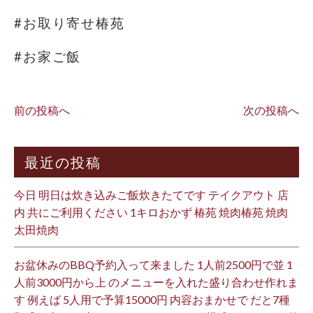
#お取り寄せ椿苑
#お家ご飯
前の投稿へ
次の投稿へ
最近の投稿
今日 明日は炊き込みご飯炊きたてです テイクアウト 店
内 共にご利用ください 1キロおかず 椿苑 焼肉椿苑 焼肉
太田焼肉
お盆休みのBBQ予約入って来ました 1人前2500円で並 1
人前3000円から上 のメニューを入れた盛り合わせ作れま
す 例えば 5人用で予算15000円 内容おまかせで だと7種