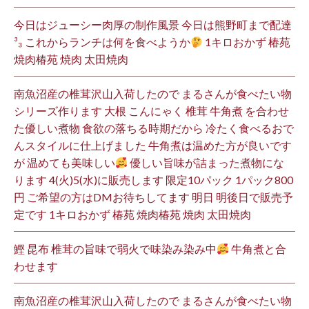
今日はジューシー肉厚の制作風景 今日は熊野町まで配達
³₃ これからランチは何を食べようか
1キロおかず 椿苑
焼肉椿苑 焼肉 太田焼肉
南魚沼産の椎茸沢山入荷したので まるさんが食べたい物
シリーズ作ります 大根 こんにゃく 椎茸 牛角煮 を合わせ
た優しい煮物 食欲の落ちる時期だから 冷たく食べるおで
んスタイルに仕上げました 牛角煮は温めた方が良いです
が 温めても美味しい
優しい旨味が詰まった煮物にな
ります 4(火)5(水)に販売します 限定10パック 1パック800
円 ご希望の方はDMお待ちしてます 明日 明後日で販売予
定です 1キロおかず 椿苑 焼肉椿苑 焼肉 太田焼肉
鰹 昆布 椎茸の旨味で弱火で味染み染み中
牛角煮と合
わせます
南魚沼産の椎茸沢山入荷したので まるさんが食べたい物