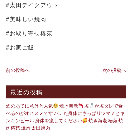
#太田テイクアウト
#美味しい焼肉
#お取り寄せ椿苑
#お家ご飯
前の投稿へ
次の投稿へ
最近の投稿
酒のあてに意外と人気
焼き海老
塩
か塩ダレで食
べるのがオススメです バテた身体にさっぱりツマミとキ
ンキンビール 身体を癒してください
焼き海老 椿苑 焼
肉椿苑 焼肉 太田焼肉