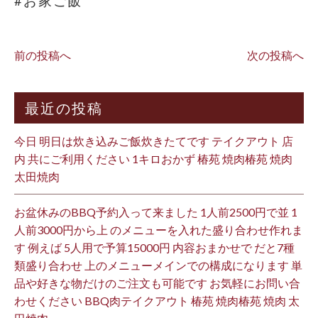
#お家ご飯
前の投稿へ
次の投稿へ
最近の投稿
今日 明日は炊き込みご飯炊きたてです テイクアウト 店
内 共にご利用ください 1キロおかず 椿苑 焼肉椿苑 焼肉
太田焼肉
お盆休みのBBQ予約入って来ました 1人前2500円で並 1
人前3000円から上 のメニューを入れた盛り合わせ作れま
す 例えば 5人用で予算15000円 内容おまかせで だと7種
類盛り合わせ 上のメニューメインでの構成になります 単
品や好きな物だけのご注文も可能です お気軽にお問い合
わせください BBQ肉テイクアウト 椿苑 焼肉椿苑 焼肉 太