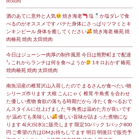
田焼肉
酒のあてに意外と人気
焼き海老
塩
か塩ダレで食
べるのがオススメです バテた身体にさっぱりツマミとキ
ンキンビール 身体を癒してください
焼き海老 椿苑 焼
肉椿苑 焼肉 太田焼肉
今日はジューシー肉厚の制作風景 今日は熊野町まで配達
³₃ これからランチは何を食べようか
1キロおかず 椿苑
焼肉椿苑 焼肉 太田焼肉
南魚沼産の椎茸沢山入荷したので まるさんが食べたい物
シリーズ作ります 大根 こんにゃく 椎茸 牛角煮 を合わせ
た優しい煮物 食欲の落ちる時期だから 冷たく食べるおで
んスタイルに仕上げました 牛角煮は温めた方が良いです
が 温めても美味しい
優しい旨味が詰まった煮物にな
ります 4(火)5(水)に販売します 限定10パック 1パック800
円 ご希望の方はDMお待ちしてます 明日 明後日で販売予