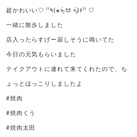
超かわいい♡ ⁽⁽٩(๑˃̶͈̀ ᗨ ˂̶͈́)۶⁾⁾ ♡
一緒に散歩しました
店入ったらすげー寂しそうに鳴いてた
今日の元気もらいました
テイクアウトに連れて来てくれたので、ち
ょっとほっこりしましたよ
#焼肉
#焼肉くう
#焼肉太田