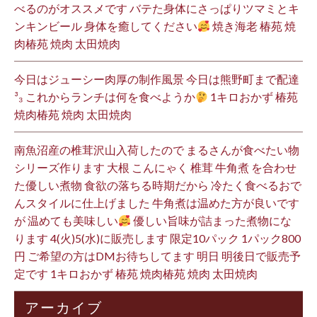
べるのがオススメです バテた身体にさっぱりツマミとキ
ンキンビール 身体を癒してください
焼き海老 椿苑 焼
肉椿苑 焼肉 太田焼肉
今日はジューシー肉厚の制作風景 今日は熊野町まで配達
³₃ これからランチは何を食べようか
1キロおかず 椿苑
焼肉椿苑 焼肉 太田焼肉
南魚沼産の椎茸沢山入荷したので まるさんが食べたい物
シリーズ作ります 大根 こんにゃく 椎茸 牛角煮 を合わせ
た優しい煮物 食欲の落ちる時期だから 冷たく食べるおで
んスタイルに仕上げました 牛角煮は温めた方が良いです
が 温めても美味しい
優しい旨味が詰まった煮物にな
ります 4(火)5(水)に販売します 限定10パック 1パック800
円 ご希望の方はDMお待ちしてます 明日 明後日で販売予
定です 1キロおかず 椿苑 焼肉椿苑 焼肉 太田焼肉
アーカイブ