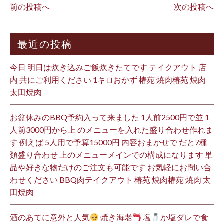
前の投稿へ
次の投稿へ
最近の投稿
今日 明日は炊き込みご飯炊きたてです テイクアウト 店
内 共にご利用ください 1キロおかず 椿苑 焼肉椿苑 焼肉
太田焼肉
お盆休みのBBQ予約入って来ました 1人前2500円で並 1
人前3000円から上 のメニューを入れた盛り合わせ作れま
す 例えば 5人用で予算15000円 内容おまかせで だと7種
類盛り合わせ 上のメニューメインでの構成になります 単
品や好きな物だけのご注文も可能です お気軽にお問い合
わせください BBQ肉テイクアウト 椿苑 焼肉椿苑 焼肉 太
田焼肉
酒のあてに意外と人気
焼き海老
塩
か塩ダレで食