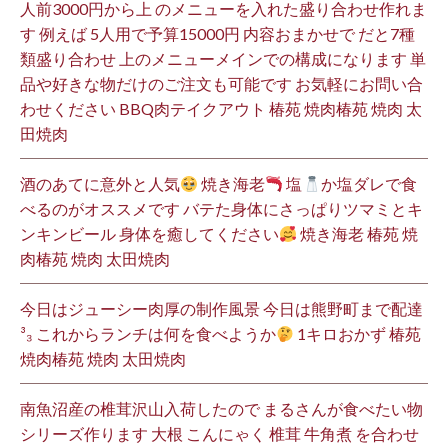
人前3000円から上 のメニューを入れた盛り合わせ作れま
す 例えば 5人用で予算15000円 内容おまかせで だと7種
類盛り合わせ 上のメニューメインでの構成になります 単
品や好きな物だけのご注文も可能です お気軽にお問い合
わせください BBQ肉テイクアウト 椿苑 焼肉椿苑 焼肉 太
田焼肉
酒のあてに意外と人気
焼き海老
塩
か塩ダレで食
べるのがオススメです バテた身体にさっぱりツマミとキ
ンキンビール 身体を癒してください
焼き海老 椿苑 焼
肉椿苑 焼肉 太田焼肉
今日はジューシー肉厚の制作風景 今日は熊野町まで配達
³₃ これからランチは何を食べようか
1キロおかず 椿苑
焼肉椿苑 焼肉 太田焼肉
南魚沼産の椎茸沢山入荷したので まるさんが食べたい物
シリーズ作ります 大根 こんにゃく 椎茸 牛角煮 を合わせ