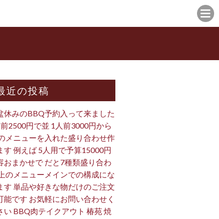
最近の投稿
盆休みのBBQ予約入って来ました
人前2500円で並 1人前3000円から
 のメニューを入れた盛り合わせ作
ます 例えば 5人用で予算15000円
容おまかせで だと7種類盛り合わ
 上のメニューメインでの構成にな
ます 単品や好きな物だけのご注文
可能です お気軽にお問い合わせく
さい BBQ肉テイクアウト 椿苑 焼