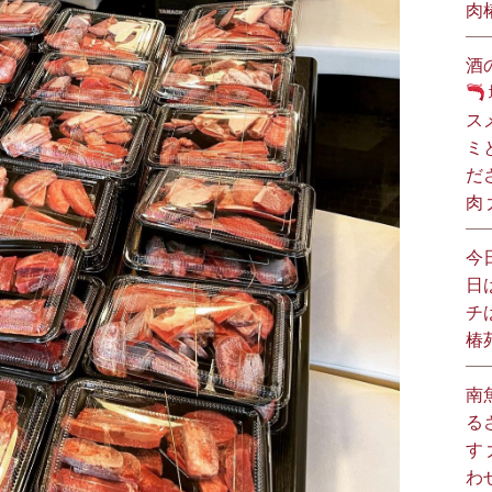
肉
酒
ス
ミ
だ
肉
今
日
チ
椿
南
る
す
わ