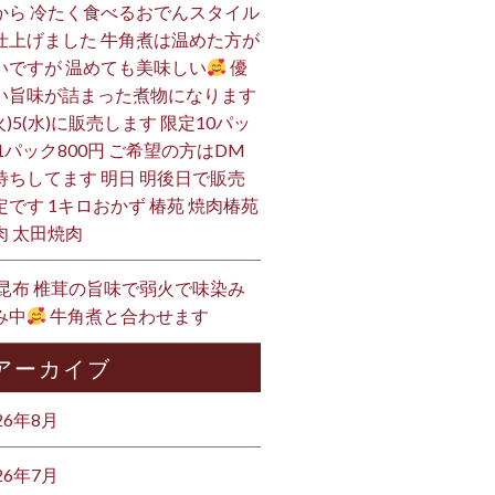
から 冷たく食べるおでんスタイル
仕上げました 牛角煮は温めた方が
いですが 温めても美味しい
優
い旨味が詰まった煮物になります
火)5(水)に販売します 限定10パッ
 1パック800円 ご希望の方はDM
待ちしてます 明日 明後日で販売
定です 1キロおかず 椿苑 焼肉椿苑
肉 太田焼肉
 昆布 椎茸の旨味で弱火で味染み
み中
牛角煮と合わせます
アーカイブ
26年8月
26年7月