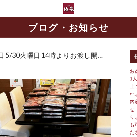
ブログ・お知らせ
 5/30火曜日 14時よりお渡し開…
お
1
上
れ
内
せ
り
も
だ