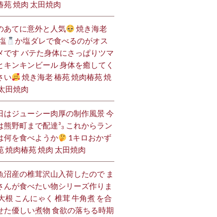
椿苑 焼肉 太田焼肉
のあてに意外と人気
焼き海老
塩
か塩ダレで食べるのがオス
メです バテた身体にさっぱりツマ
とキンキンビール 身体を癒してく
さい
焼き海老 椿苑 焼肉椿苑 焼
 太田焼肉
日はジューシー肉厚の制作風景 今
は熊野町まで配達³₃ これからラン
は何を食べようか
1キロおかず
苑 焼肉椿苑 焼肉 太田焼肉
魚沼産の椎茸沢山入荷したので ま
さんが食べたい物シリーズ作りま
 大根 こんにゃく 椎茸 牛角煮 を合
せた優しい煮物 食欲の落ちる時期