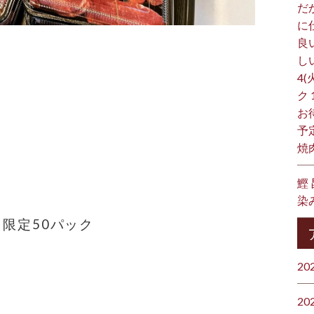
だ
に
良
し
4(
ク
お
予
焼
鰹
染
 限定50パック
20
20