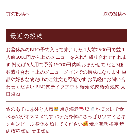
前の投稿へ
次の投稿へ
最近の投稿
お盆休みのBBQ予約入って来ました 1人前2500円で並 1
人前3000円から上 のメニューを入れた盛り合わせ作れま
す 例えば 5人用で予算15000円 内容おまかせで だと7種
類盛り合わせ 上のメニューメインでの構成になります 単
品や好きな物だけのご注文も可能です お気軽にお問い合
わせください BBQ肉テイクアウト 椿苑 焼肉椿苑 焼肉 太
田焼肉
酒のあてに意外と人気
焼き海老
塩
か塩ダレで食
べるのがオススメです バテた身体にさっぱりツマミとキ
ンキンビール 身体を癒してください
焼き海老 椿苑 焼
肉椿苑 焼肉 太田焼肉