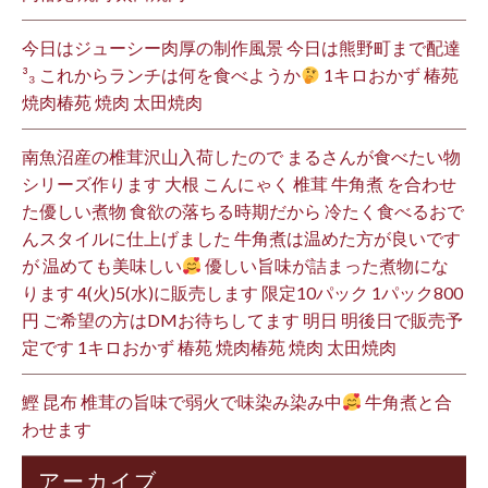
今日はジューシー肉厚の制作風景 今日は熊野町まで配達
³₃ これからランチは何を食べようか
1キロおかず 椿苑
焼肉椿苑 焼肉 太田焼肉
南魚沼産の椎茸沢山入荷したので まるさんが食べたい物
シリーズ作ります 大根 こんにゃく 椎茸 牛角煮 を合わせ
た優しい煮物 食欲の落ちる時期だから 冷たく食べるおで
んスタイルに仕上げました 牛角煮は温めた方が良いです
が 温めても美味しい
優しい旨味が詰まった煮物にな
ります 4(火)5(水)に販売します 限定10パック 1パック800
円 ご希望の方はDMお待ちしてます 明日 明後日で販売予
定です 1キロおかず 椿苑 焼肉椿苑 焼肉 太田焼肉
鰹 昆布 椎茸の旨味で弱火で味染み染み中
牛角煮と合
わせます
アーカイブ