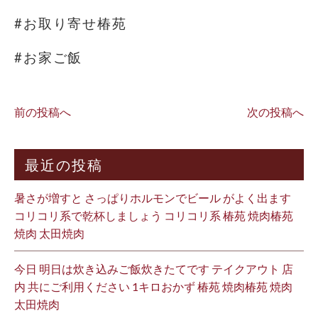
#お取り寄せ椿苑
#お家ご飯
前の投稿へ
次の投稿へ
最近の投稿
暑さが増すと さっぱりホルモンでビール がよく出ます
コリコリ系で乾杯しましょう コリコリ系 椿苑 焼肉椿苑
焼肉 太田焼肉
今日 明日は炊き込みご飯炊きたてです テイクアウト 店
内 共にご利用ください 1キロおかず 椿苑 焼肉椿苑 焼肉
太田焼肉