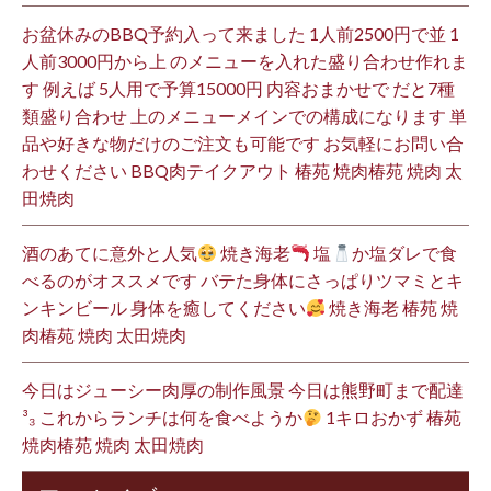
お盆休みのBBQ予約入って来ました 1人前2500円で並 1
人前3000円から上 のメニューを入れた盛り合わせ作れま
す 例えば 5人用で予算15000円 内容おまかせで だと7種
類盛り合わせ 上のメニューメインでの構成になります 単
品や好きな物だけのご注文も可能です お気軽にお問い合
わせください BBQ肉テイクアウト 椿苑 焼肉椿苑 焼肉 太
田焼肉
酒のあてに意外と人気
焼き海老
塩
か塩ダレで食
べるのがオススメです バテた身体にさっぱりツマミとキ
ンキンビール 身体を癒してください
焼き海老 椿苑 焼
肉椿苑 焼肉 太田焼肉
今日はジューシー肉厚の制作風景 今日は熊野町まで配達
³₃ これからランチは何を食べようか
1キロおかず 椿苑
焼肉椿苑 焼肉 太田焼肉