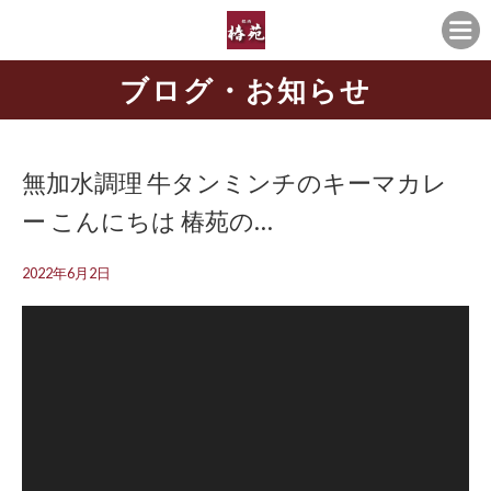
ブログ・お知らせ
無加水調理️ 牛タンミンチのキーマカレ
ー こんにちは 椿苑の…
2022年6月2日
動
画
プ
レ
ー
ヤ
ー