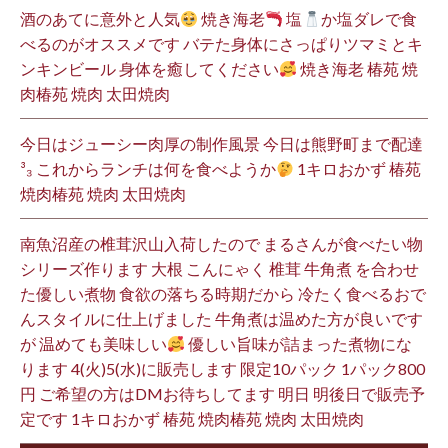
酒のあてに意外と人気
焼き海老
塩
か塩ダレで食
べるのがオススメです バテた身体にさっぱりツマミとキ
ンキンビール 身体を癒してください
焼き海老 椿苑 焼
肉椿苑 焼肉 太田焼肉
今日はジューシー肉厚の制作風景 今日は熊野町まで配達
³₃ これからランチは何を食べようか
1キロおかず 椿苑
焼肉椿苑 焼肉 太田焼肉
南魚沼産の椎茸沢山入荷したので まるさんが食べたい物
シリーズ作ります 大根 こんにゃく 椎茸 牛角煮 を合わせ
た優しい煮物 食欲の落ちる時期だから 冷たく食べるおで
んスタイルに仕上げました 牛角煮は温めた方が良いです
が 温めても美味しい
優しい旨味が詰まった煮物にな
ります 4(火)5(水)に販売します 限定10パック 1パック800
円 ご希望の方はDMお待ちしてます 明日 明後日で販売予
定です 1キロおかず 椿苑 焼肉椿苑 焼肉 太田焼肉