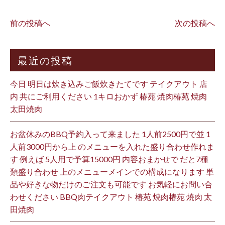
前の投稿へ
次の投稿へ
最近の投稿
今日 明日は炊き込みご飯炊きたてです テイクアウト 店
内 共にご利用ください 1キロおかず 椿苑 焼肉椿苑 焼肉
太田焼肉
お盆休みのBBQ予約入って来ました 1人前2500円で並 1
人前3000円から上 のメニューを入れた盛り合わせ作れま
す 例えば 5人用で予算15000円 内容おまかせで だと7種
類盛り合わせ 上のメニューメインでの構成になります 単
品や好きな物だけのご注文も可能です お気軽にお問い合
わせください BBQ肉テイクアウト 椿苑 焼肉椿苑 焼肉 太
田焼肉