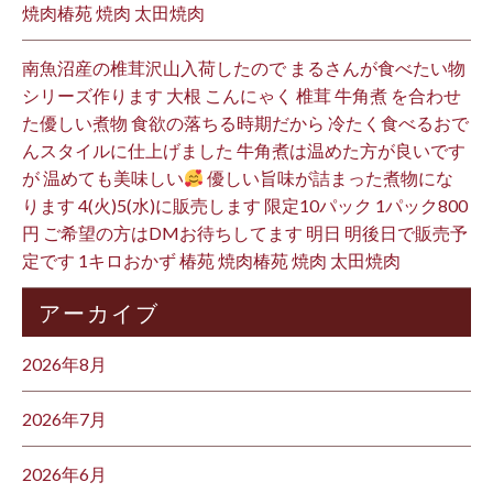
焼肉椿苑 焼肉 太田焼肉
南魚沼産の椎茸沢山入荷したので まるさんが食べたい物
シリーズ作ります 大根 こんにゃく 椎茸 牛角煮 を合わせ
た優しい煮物 食欲の落ちる時期だから 冷たく食べるおで
んスタイルに仕上げました 牛角煮は温めた方が良いです
が 温めても美味しい
優しい旨味が詰まった煮物にな
ります 4(火)5(水)に販売します 限定10パック 1パック800
円 ご希望の方はDMお待ちしてます 明日 明後日で販売予
定です 1キロおかず 椿苑 焼肉椿苑 焼肉 太田焼肉
アーカイブ
2026年8月
2026年7月
2026年6月