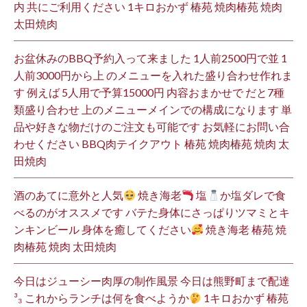
内 共にご利用ください 1キロおかず 椿苑 焼肉椿苑 焼肉
太田焼肉
お盆休みのBBQ予約入って来ました 1人前2500円で並 1
人前3000円から上 のメニューを入れた盛り合わせ作れま
す 例えば 5人用で予算15000円 内容おまかせで だと7種
類盛り合わせ 上のメニューメインでの構成になります 単
品や好きな物だけのご注文も可能です お気軽にお問い合
わせください BBQ肉テイクアウト 椿苑 焼肉椿苑 焼肉 太
田焼肉
酒のあてに意外と人気
焼き海老
塩
か塩ダレで食
べるのがオススメです バテた身体にさっぱりツマミとキ
ンキンビール 身体を癒してください
焼き海老 椿苑 焼
肉椿苑 焼肉 太田焼肉
今日はジューシー肉厚の制作風景 今日は熊野町まで配達
³₃ これからランチは何を食べようか
1キロおかず 椿苑