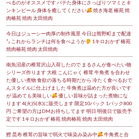
べるのがオススメです バテた身体にさっぱりツマミとキ
ンキンビール 身体を癒してください
焼き海老 椿苑 焼
肉椿苑 焼肉 太田焼肉
今日はジューシー肉厚の制作風景 今日は熊野町まで配達
³₃ これからランチは何を食べようか
1キロおかず 椿苑
焼肉椿苑 焼肉 太田焼肉
南魚沼産の椎茸沢山入荷したので まるさんが食べたい物
シリーズ作ります 大根 こんにゃく 椎茸 牛角煮 を合わせ
た優しい煮物 食欲の落ちる時期だから 冷たく食べるおで
んスタイルに仕上げました 牛角煮は温めた方が良いです
が 温めても美味しい
優しい旨味が詰まった煮物にな
ります 4(火)5(水)に販売します 限定10パック 1パック800
円 ご希望の方はDMお待ちしてます 明日 明後日で販売予
定です 1キロおかず 椿苑 焼肉椿苑 焼肉 太田焼肉
鰹 昆布 椎茸の旨味で弱火で味染み染み中
牛角煮と合