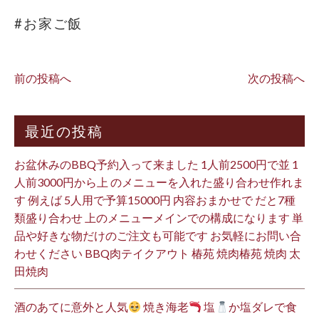
#お家ご飯
前の投稿へ
次の投稿へ
最近の投稿
お盆休みのBBQ予約入って来ました 1人前2500円で並 1
人前3000円から上 のメニューを入れた盛り合わせ作れま
す 例えば 5人用で予算15000円 内容おまかせで だと7種
類盛り合わせ 上のメニューメインでの構成になります 単
品や好きな物だけのご注文も可能です お気軽にお問い合
わせください BBQ肉テイクアウト 椿苑 焼肉椿苑 焼肉 太
田焼肉
酒のあてに意外と人気
焼き海老
塩
か塩ダレで食