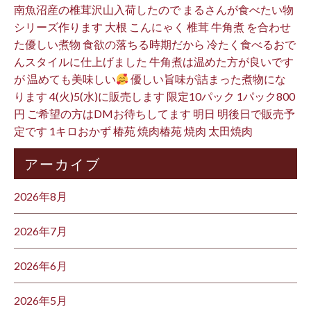
南魚沼産の椎茸沢山入荷したので まるさんが食べたい物
シリーズ作ります 大根 こんにゃく 椎茸 牛角煮 を合わせ
た優しい煮物 食欲の落ちる時期だから 冷たく食べるおで
んスタイルに仕上げました 牛角煮は温めた方が良いです
が 温めても美味しい
優しい旨味が詰まった煮物にな
ります 4(火)5(水)に販売します 限定10パック 1パック800
円 ご希望の方はDMお待ちしてます 明日 明後日で販売予
定です 1キロおかず 椿苑 焼肉椿苑 焼肉 太田焼肉
アーカイブ
2026年8月
2026年7月
2026年6月
2026年5月