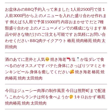
お盆休みのBBQ予約入って来ました 1人前2500円で並 1
人前3000円から上 のメニューを入れた盛り合わせ作れま
す 例えば 5人用で予算15000円 内容おまかせで だと7種
類盛り合わせ 上のメニューメインでの構成になります 単
品や好きな物だけのご注文も可能です お気軽にお問い合
わせください BBQ肉テイクアウト 椿苑 焼肉椿苑 焼肉 太
田焼肉
酒のあてに意外と人気
焼き海老
塩
か塩ダレで食
べるのがオススメです バテた身体にさっぱりツマミとキ
ンキンビール 身体を癒してください
焼き海老 椿苑 焼
肉椿苑 焼肉 太田焼肉
今日はジューシー肉厚の制作風景 今日は熊野町まで配達
³₃ これからランチは何を食べようか
1キロおかず 椿苑
焼肉椿苑 焼肉 太田焼肉