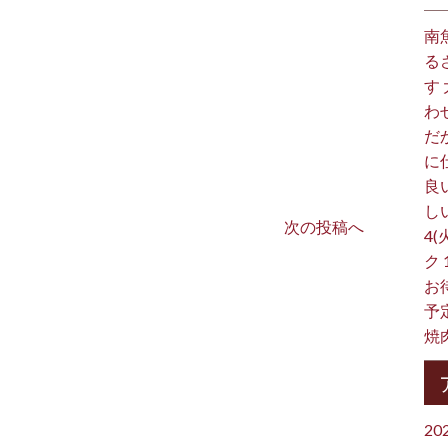
南
る
す
わ
だ
に
良
し
次の投稿へ
4(
ク
お
予
焼
20