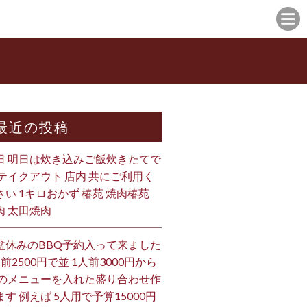
最近の投稿
日 明日は炊き込みご飯炊きたてで
 テイクアウト 店内 共にご利用く
さい 1キロおかず 椿苑 焼肉椿苑
肉 太田焼肉
盆休みのBBQ予約入って来ました
人前2500円で並 1人前3000円から
 のメニューを入れた盛り合わせ作
ます 例えば 5人用で予算15000円