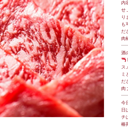
内
せ
り
も
だ
肉
酒
ス
ミ
だ
肉
今
日
チ
椿