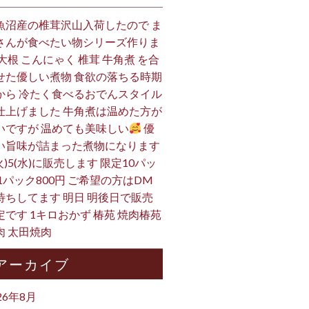
魚沼産の椎茸沢山入荷したので ま
さんが食べたい物シリーズ作りま
 大根 こんにゃく 椎茸 牛角煮 を合
せた優しい煮物 食欲の落ちる時期
から 冷たく食べるおでんスタイル
仕上げました 牛角煮は温めた方が
いですが 温めても美味しい
優
い旨味が詰まった煮物になります
火)5(水)に販売します 限定10パッ
 1パック800円 ご希望の方はDM
待ちしてます 明日 明後日で販売
定です 1キロおかず 椿苑 焼肉椿苑
肉 太田焼肉
アーカイブ
26年8月