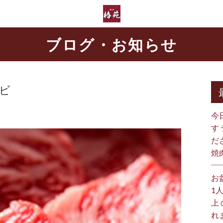
ブログ・お知らせ
ルビ
今
す
だ
焼
お
1
上
れ