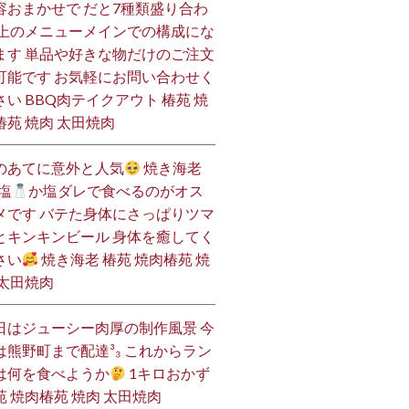
容おまかせで だと7種類盛り合わ
 上のメニューメインでの構成にな
ます 単品や好きな物だけのご注文
可能です お気軽にお問い合わせく
さい BBQ肉テイクアウト 椿苑 焼
椿苑 焼肉 太田焼肉
のあてに意外と人気
焼き海老
塩
か塩ダレで食べるのがオス
メです バテた身体にさっぱりツマ
とキンキンビール 身体を癒してく
さい
焼き海老 椿苑 焼肉椿苑 焼
 太田焼肉
日はジューシー肉厚の制作風景 今
は熊野町まで配達³₃ これからラン
は何を食べようか
1キロおかず
苑 焼肉椿苑 焼肉 太田焼肉