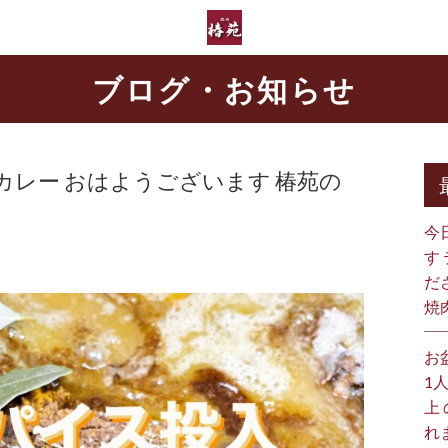
ブログ・お知らせ
レー おはようございます️ 椿苑の
今
す
だ
焼
お
1
上
れ