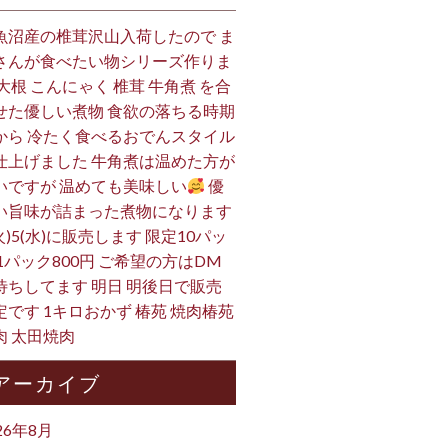
魚沼産の椎茸沢山入荷したので ま
さんが食べたい物シリーズ作りま
 大根 こんにゃく 椎茸 牛角煮 を合
せた優しい煮物 食欲の落ちる時期
から 冷たく食べるおでんスタイル
仕上げました 牛角煮は温めた方が
いですが 温めても美味しい
優
い旨味が詰まった煮物になります
火)5(水)に販売します 限定10パッ
 1パック800円 ご希望の方はDM
待ちしてます 明日 明後日で販売
定です 1キロおかず 椿苑 焼肉椿苑
肉 太田焼肉
アーカイブ
26年8月