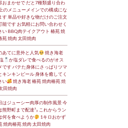
容おまかせで だと7種類盛り合わ
 上のメニューメインでの構成にな
ます 単品や好きな物だけのご注文
可能です お気軽にお問い合わせく
さい BBQ肉テイクアウト 椿苑 焼
椿苑 焼肉 太田焼肉
のあてに意外と人気
焼き海老
塩
か塩ダレで食べるのがオス
メです バテた身体にさっぱりツマ
とキンキンビール 身体を癒してく
さい
焼き海老 椿苑 焼肉椿苑 焼
 太田焼肉
日はジューシー肉厚の制作風景 今
は熊野町まで配達³₃ これからラン
は何を食べようか
1キロおかず
苑 焼肉椿苑 焼肉 太田焼肉