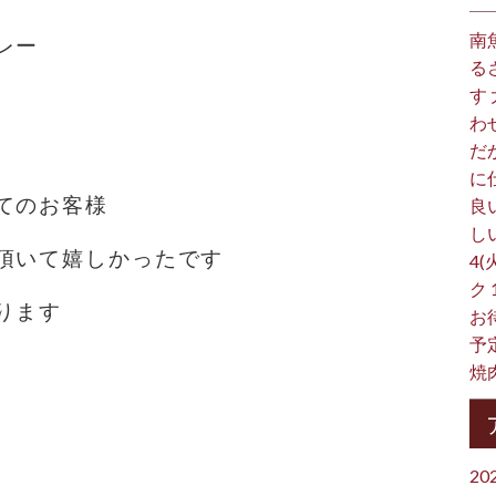
南
レー
る
す
わ
だ
に
てのお客様
良
し
頂いて嬉しかったです
4(
ク
ります
お
予
焼
20