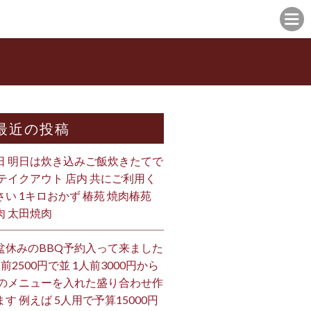
最近の投稿
日 明日は炊き込みご飯炊きたてで
 テイクアウト 店内 共にご利用く
さい 1キロおかず 椿苑 焼肉椿苑
肉 太田焼肉
盆休みのBBQ予約入って来ました
人前2500円で並 1人前3000円から
 のメニューを入れた盛り合わせ作
ます 例えば 5人用で予算15000円