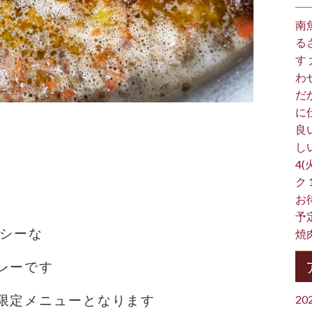
南
る
す
わ
だ
に
良
し
4(
ク
お
予
イシーな
焼
レーです
限定メニューとなります
20