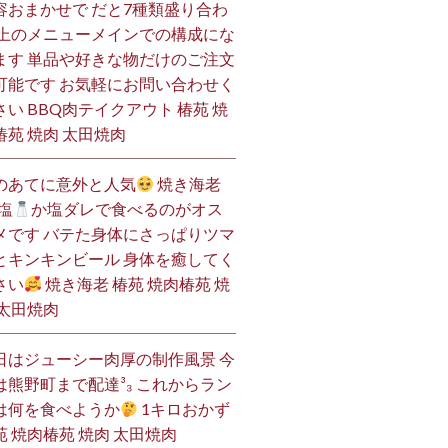
容おまかせで だと7種類盛り合わ
 上のメニューメインでの構成にな
ます 単品や好きな物だけのご注文
可能です お気軽にお問い合わせく
さい BBQ肉テイクアウト 椿苑 焼
椿苑 焼肉 太田焼肉
のあてに意外と人気
焼き海老
塩
か塩ダレで食べるのがオス
メです バテた身体にさっぱりツマ
とキンキンビール 身体を癒してく
さい
焼き海老 椿苑 焼肉椿苑 焼
 太田焼肉
日はジューシー肉厚の制作風景 今
は熊野町まで配達³₃ これからラン
は何を食べようか
1キロおかず
苑 焼肉椿苑 焼肉 太田焼肉