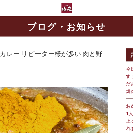
ブログ・お知らせ
カレー リピーター様が多い 肉と野
今
す
だ
動
焼
Media er
画
ファイルをダウンロード
プ
お
1.cdninstagr
efg=eyJ2ZW5j
レ
1
nrt1-
ー
1.cdninstag
上
4&oh=00_AfC
ヤ
れ
g&oe=65F503