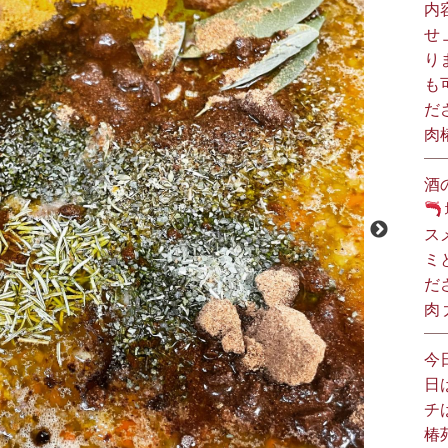
ー
内
せ
り
も
だ
肉
酒
ス
ミ
だ
肉
今
日
チ
椿