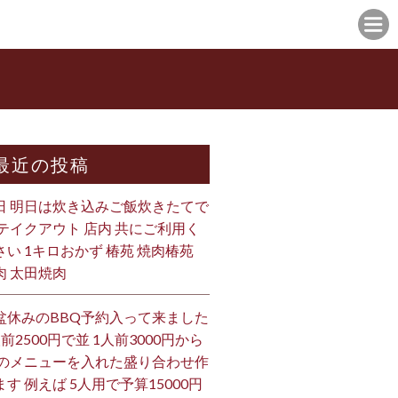
最近の投稿
日 明日は炊き込みご飯炊きたてで
 テイクアウト 店内 共にご利用く
さい 1キロおかず 椿苑 焼肉椿苑
肉 太田焼肉
ror: Format(s) not supported or source(s) not found
: https://scontent-nrt1-
盆休みのBBQ予約入って来ました
am.com/o1/v/t16/f1/m69/GGVzyxkhuny_GG8GAJB6XMOgjWlibkYLAAAF?
b2RlX3RhZyI6InZ0c192b2RfdXJsZ2VuLmNhcm91c2VsX2l0ZW0udW5rbm93bi1DMy43MjAuZGFzaF
人前2500円で並 1人前3000円から
ram.com&_nc_cat=101&vs=1148145069687951_418865535&_nc_vs=HBksFQIYOnBhc3N0a
 のメニューを入れた盛り合わせ作
58tAYF-imtW4S1eCaleizTu6h5EAEpZ3pKNbMkKDI-
ます 例えば 5人用で予算15000円
B4&_nc_sid=1d576d&_nc_rid=e2f919941a&_=1