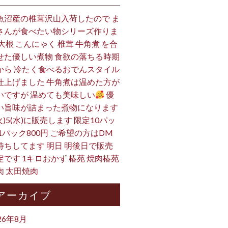
魚沼産の椎茸沢山入荷したので ま
さんが食べたい物シリーズ作りま
 大根 こんにゃく 椎茸 牛角煮 を合
せた優しい煮物 食欲の落ちる時期
から 冷たく食べるおでんスタイル
仕上げました 牛角煮は温めた方が
いですが 温めても美味しい
優
い旨味が詰まった煮物になります
火)5(水)に販売します 限定10パッ
 1パック800円 ご希望の方はDM
待ちしてます 明日 明後日で販売
定です 1キロおかず 椿苑 焼肉椿苑
肉 太田焼肉
アーカイブ
26年8月