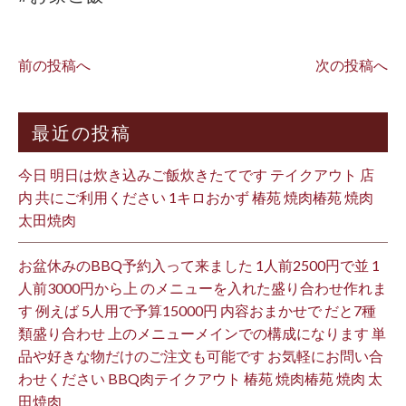
前の投稿へ
次の投稿へ
最近の投稿
今日 明日は炊き込みご飯炊きたてです テイクアウト 店
内 共にご利用ください 1キロおかず 椿苑 焼肉椿苑 焼肉
太田焼肉
お盆休みのBBQ予約入って来ました 1人前2500円で並 1
人前3000円から上 のメニューを入れた盛り合わせ作れま
す 例えば 5人用で予算15000円 内容おまかせで だと7種
類盛り合わせ 上のメニューメインでの構成になります 単
品や好きな物だけのご注文も可能です お気軽にお問い合
わせください BBQ肉テイクアウト 椿苑 焼肉椿苑 焼肉 太
田焼肉