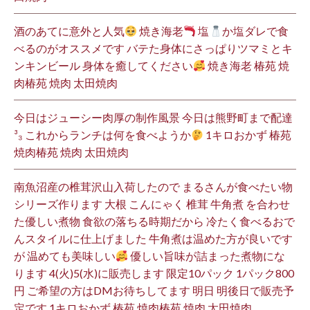
酒のあてに意外と人気
焼き海老
塩
か塩ダレで食
べるのがオススメです バテた身体にさっぱりツマミとキ
ンキンビール 身体を癒してください
焼き海老 椿苑 焼
肉椿苑 焼肉 太田焼肉
今日はジューシー肉厚の制作風景 今日は熊野町まで配達
³₃ これからランチは何を食べようか
1キロおかず 椿苑
焼肉椿苑 焼肉 太田焼肉
南魚沼産の椎茸沢山入荷したので まるさんが食べたい物
シリーズ作ります 大根 こんにゃく 椎茸 牛角煮 を合わせ
た優しい煮物 食欲の落ちる時期だから 冷たく食べるおで
んスタイルに仕上げました 牛角煮は温めた方が良いです
が 温めても美味しい
優しい旨味が詰まった煮物にな
ります 4(火)5(水)に販売します 限定10パック 1パック800
円 ご希望の方はDMお待ちしてます 明日 明後日で販売予
定です 1キロおかず 椿苑 焼肉椿苑 焼肉 太田焼肉