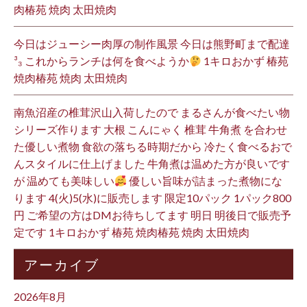
肉椿苑 焼肉 太田焼肉
今日はジューシー肉厚の制作風景 今日は熊野町まで配達
³₃ これからランチは何を食べようか
1キロおかず 椿苑
焼肉椿苑 焼肉 太田焼肉
南魚沼産の椎茸沢山入荷したので まるさんが食べたい物
シリーズ作ります 大根 こんにゃく 椎茸 牛角煮 を合わせ
た優しい煮物 食欲の落ちる時期だから 冷たく食べるおで
んスタイルに仕上げました 牛角煮は温めた方が良いです
が 温めても美味しい
優しい旨味が詰まった煮物にな
ります 4(火)5(水)に販売します 限定10パック 1パック800
円 ご希望の方はDMお待ちしてます 明日 明後日で販売予
定です 1キロおかず 椿苑 焼肉椿苑 焼肉 太田焼肉
アーカイブ
2026年8月