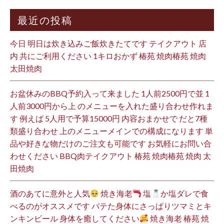
最近の投稿
今日 明日は炊き込みご飯炊きたてです テイクアウト 店
内 共にご利用ください 1キロおかず 椿苑 焼肉椿苑 焼肉
太田焼肉
お盆休みのBBQ予約入って来ました 1人前2500円で並 1
人前3000円から上 のメニューを入れた盛り合わせ作れま
す 例えば 5人用で予算15000円 内容おまかせで だと7種
類盛り合わせ 上のメニューメインでの構成になります 単
品や好きな物だけのご注文も可能です お気軽にお問い合
わせください BBQ肉テイクアウト 椿苑 焼肉椿苑 焼肉 太
田焼肉
酒のあてに意外と人気
焼き海老
塩
か塩ダレで食
べるのがオススメです バテた身体にさっぱりツマミとキ
ンキンビール 身体を癒してください
焼き海老 椿苑 焼