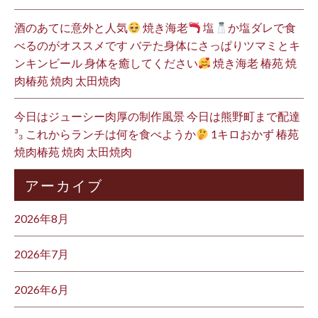
酒のあてに意外と人気
焼き海老
塩
か塩ダレで食
べるのがオススメです バテた身体にさっぱりツマミとキ
ンキンビール 身体を癒してください
焼き海老 椿苑 焼
肉椿苑 焼肉 太田焼肉
今日はジューシー肉厚の制作風景 今日は熊野町まで配達
³₃ これからランチは何を食べようか
1キロおかず 椿苑
焼肉椿苑 焼肉 太田焼肉
アーカイブ
2026年8月
2026年7月
2026年6月