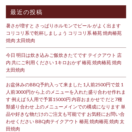
最近の投稿
暑さが増すと さっぱりホルモンでビール がよく出ます
コリコリ系で乾杯しましょう コリコリ系 椿苑 焼肉椿苑
焼肉 太田焼肉
今日 明日は炊き込みご飯炊きたてです テイクアウト 店
内 共にご利用ください 1キロおかず 椿苑 焼肉椿苑 焼肉
太田焼肉
お盆休みのBBQ予約入って来ました 1人前2500円で並 1
人前3000円から上 のメニューを入れた盛り合わせ作れま
す 例えば 5人用で予算15000円 内容おまかせで だと7種
類盛り合わせ 上のメニューメインでの構成になります 単
品や好きな物だけのご注文も可能です お気軽にお問い合
わせください BBQ肉テイクアウト 椿苑 焼肉椿苑 焼肉 太
田焼肉