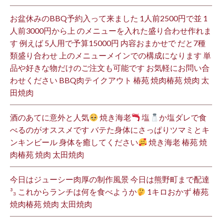
お盆休みのBBQ予約入って来ました 1人前2500円で並 1
人前3000円から上 のメニューを入れた盛り合わせ作れま
す 例えば 5人用で予算15000円 内容おまかせで だと7種
類盛り合わせ 上のメニューメインでの構成になります 単
品や好きな物だけのご注文も可能です お気軽にお問い合
わせください BBQ肉テイクアウト 椿苑 焼肉椿苑 焼肉 太
田焼肉
酒のあてに意外と人気
焼き海老
塩
か塩ダレで食
べるのがオススメです バテた身体にさっぱりツマミとキ
ンキンビール 身体を癒してください
焼き海老 椿苑 焼
肉椿苑 焼肉 太田焼肉
今日はジューシー肉厚の制作風景 今日は熊野町まで配達
³₃ これからランチは何を食べようか
1キロおかず 椿苑
焼肉椿苑 焼肉 太田焼肉