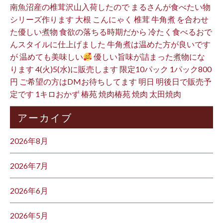
南魚沼産の椎茸沢山入荷したので まるさんが食べたい物
シリーズ作ります 大根 こんにゃく 椎茸 牛角煮 を合わせ
た優しい煮物 食欲の落ちる時期だから 冷たく食べるおで
んスタイルに仕上げました 牛角煮は温めた方が良いです
が 温めても美味しい
優しい旨味が詰まった煮物にな
ります 4(火)5(水)に販売します 限定10パック 1パック800
円 ご希望の方はDMお待ちしてます 明日 明後日で販売予
定です 1キロおかず 椿苑 焼肉椿苑 焼肉 太田焼肉
アーカイブ
2026年8月
2026年7月
2026年6月
2026年5月