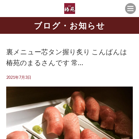
ブログ・お知らせ
裏メニュー芯タン握り炙り こんばんは
椿苑のまるさんです 常…
2021年7月3日