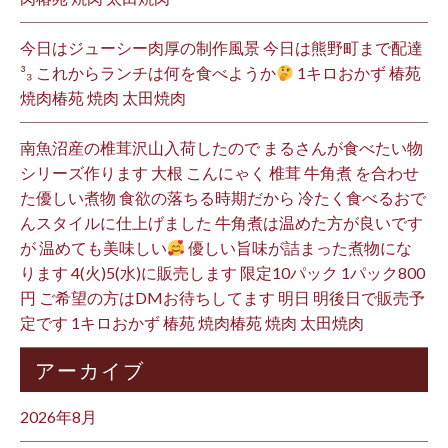
今日はジューシー肉厚の制作風景 今日は熊野町まで配達
³₃ これからランチは何を食べようか
1キロおかず 椿苑
焼肉椿苑 焼肉 太田焼肉
南魚沼産の椎茸沢山入荷したので まるさんが食べたい物
シリーズ作ります 大根 こんにゃく 椎茸 牛角煮 を合わせ
た優しい煮物 食欲の落ちる時期だから 冷たく食べるおで
んスタイルに仕上げました 牛角煮は温めた方が良いです
が 温めても美味しい
優しい旨味が詰まった煮物にな
ります 4(火)5(水)に販売します 限定10パック 1パック800
円 ご希望の方はDMお待ちしてます 明日 明後日で販売予
定です 1キロおかず 椿苑 焼肉椿苑 焼肉 太田焼肉
アーカイブ
2026年8月