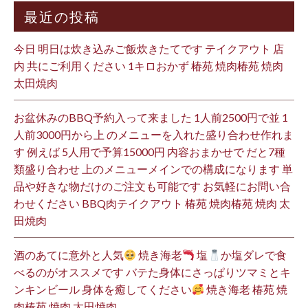
最近の投稿
今日 明日は炊き込みご飯炊きたてです テイクアウト 店
内 共にご利用ください 1キロおかず 椿苑 焼肉椿苑 焼肉
太田焼肉
お盆休みのBBQ予約入って来ました 1人前2500円で並 1
人前3000円から上 のメニューを入れた盛り合わせ作れま
す 例えば 5人用で予算15000円 内容おまかせで だと7種
類盛り合わせ 上のメニューメインでの構成になります 単
品や好きな物だけのご注文も可能です お気軽にお問い合
わせください BBQ肉テイクアウト 椿苑 焼肉椿苑 焼肉 太
田焼肉
酒のあてに意外と人気
焼き海老
塩
か塩ダレで食
べるのがオススメです バテた身体にさっぱりツマミとキ
ンキンビール 身体を癒してください
焼き海老 椿苑 焼
肉椿苑 焼肉 太田焼肉