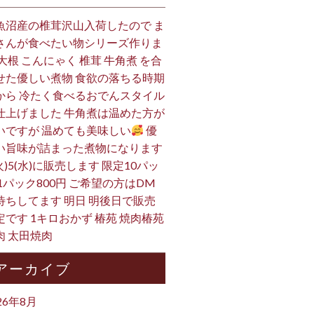
魚沼産の椎茸沢山入荷したので ま
さんが食べたい物シリーズ作りま
 大根 こんにゃく 椎茸 牛角煮 を合
せた優しい煮物 食欲の落ちる時期
から 冷たく食べるおでんスタイル
仕上げました 牛角煮は温めた方が
いですが 温めても美味しい
優
い旨味が詰まった煮物になります
火)5(水)に販売します 限定10パッ
 1パック800円 ご希望の方はDM
待ちしてます 明日 明後日で販売
定です 1キロおかず 椿苑 焼肉椿苑
肉 太田焼肉
アーカイブ
26年8月