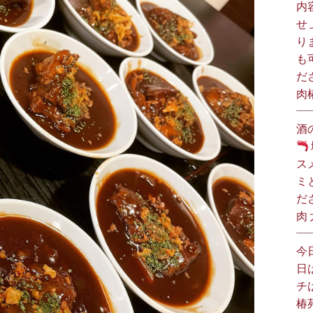
内
せ
り
も
だ
肉
酒
ス
ミ
だ
肉
今
日
チ
椿