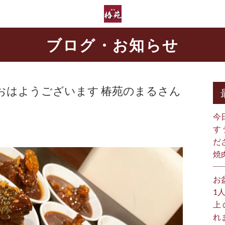
ブログ・お知らせ
おはようございます️ 椿苑のまるさん
今
す
だ
焼
お
1
上
れ