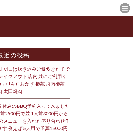
最近の投稿
日 明日は炊き込みご飯炊きたてで
 テイクアウト 店内 共にご利用く
さい 1キロおかず 椿苑 焼肉椿苑
肉 太田焼肉
盆休みのBBQ予約入って来ました
人前2500円で並 1人前3000円から
 のメニューを入れた盛り合わせ作
ます 例えば 5人用で予算15000円