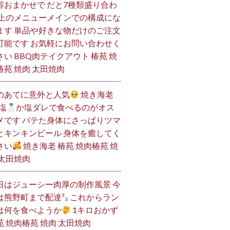
容おまかせで だと7種類盛り合わ
 上のメニューメインでの構成にな
ます 単品や好きな物だけのご注文
可能です お気軽にお問い合わせく
さい BBQ肉テイクアウト 椿苑 焼
椿苑 焼肉 太田焼肉
のあてに意外と人気
焼き海老
塩
か塩ダレで食べるのがオス
メです バテた身体にさっぱりツマ
とキンキンビール 身体を癒してく
さい
焼き海老 椿苑 焼肉椿苑 焼
 太田焼肉
日はジューシー肉厚の制作風景 今
は熊野町まで配達³₃ これからラン
は何を食べようか
1キロおかず
苑 焼肉椿苑 焼肉 太田焼肉