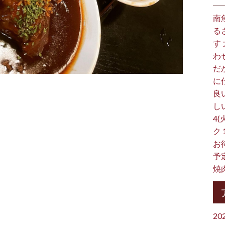
南
る
す
わ
だ
に
良
し
4(
ク
お
予
焼
20