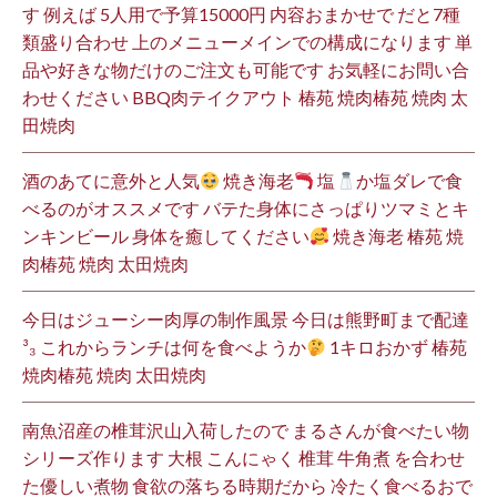
す 例えば 5人用で予算15000円 内容おまかせで だと7種
類盛り合わせ 上のメニューメインでの構成になります 単
品や好きな物だけのご注文も可能です お気軽にお問い合
わせください BBQ肉テイクアウト 椿苑 焼肉椿苑 焼肉 太
田焼肉
酒のあてに意外と人気
焼き海老
塩
か塩ダレで食
べるのがオススメです バテた身体にさっぱりツマミとキ
ンキンビール 身体を癒してください
焼き海老 椿苑 焼
肉椿苑 焼肉 太田焼肉
今日はジューシー肉厚の制作風景 今日は熊野町まで配達
³₃ これからランチは何を食べようか
1キロおかず 椿苑
焼肉椿苑 焼肉 太田焼肉
南魚沼産の椎茸沢山入荷したので まるさんが食べたい物
シリーズ作ります 大根 こんにゃく 椎茸 牛角煮 を合わせ
た優しい煮物 食欲の落ちる時期だから 冷たく食べるおで