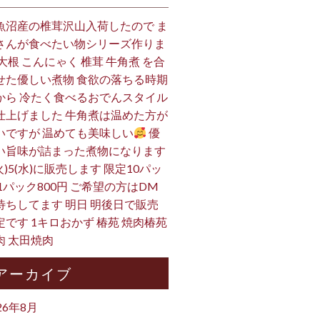
魚沼産の椎茸沢山入荷したので ま
さんが食べたい物シリーズ作りま
 大根 こんにゃく 椎茸 牛角煮 を合
せた優しい煮物 食欲の落ちる時期
から 冷たく食べるおでんスタイル
仕上げました 牛角煮は温めた方が
いですが 温めても美味しい
優
い旨味が詰まった煮物になります
火)5(水)に販売します 限定10パッ
 1パック800円 ご希望の方はDM
待ちしてます 明日 明後日で販売
定です 1キロおかず 椿苑 焼肉椿苑
肉 太田焼肉
アーカイブ
26年8月