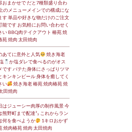
容おまかせで だと7種類盛り合わ
 上のメニューメインでの構成にな
ます 単品や好きな物だけのご注文
可能です お気軽にお問い合わせく
さい BBQ肉テイクアウト 椿苑 焼
椿苑 焼肉 太田焼肉
のあてに意外と人気
焼き海老
塩
か塩ダレで食べるのがオス
メです バテた身体にさっぱりツマ
とキンキンビール 身体を癒してく
さい
焼き海老 椿苑 焼肉椿苑 焼
 太田焼肉
日はジューシー肉厚の制作風景 今
は熊野町まで配達³₃ これからラン
は何を食べようか
1キロおかず
苑 焼肉椿苑 焼肉 太田焼肉