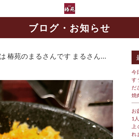
ブログ・お知らせ
は
椿苑のまるさんです まるさん…
今
す
だ
焼
お
1
上
れ