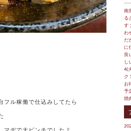
南
る
す
わ
だ
に
良
し
4(
ク
お
予
焼
台フル稼働で仕込みしてたら
た
20
、マヂで大ピンチでしたよ