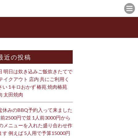
最近の投稿
日 明日は炊き込みご飯炊きたてで
 テイクアウト 店内 共にご利用く
さい 1キロおかず 椿苑 焼肉椿苑
肉 太田焼肉
盆休みのBBQ予約入って来ました
人前2500円で並 1人前3000円から
 のメニューを入れた盛り合わせ作
ます 例えば 5人用で予算15000円