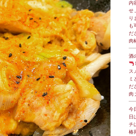
内
せ
り
も
だ
肉
酒
ス
ミ
だ
肉
今
日
チ
椿