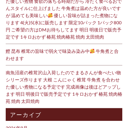
た優しい煮物 食欲の落ちる時期だから 冷たく食べるおで
んスタイルに仕上げました 牛角煮は温めた方が良いです
が 温めても美味しい
優しい旨味が詰まった煮物にな
ります 4(火)5(水)に販売します 限定10パック 1パック800
円 ご希望の方はDMお待ちしてます 明日 明後日で販売予
定です 1キロおかず 椿苑 焼肉椿苑 焼肉 太田焼肉
鰹 昆布 椎茸の旨味で弱火で味染み染み中
牛角煮と合
わせます
南魚沼産の椎茸沢山入荷したので まるさんが食べたい物
シリーズ作ります 大根 こんにゃく 椎茸 牛角煮 を合わせ
た優しい煮物になる予定です 完成画像は後ほどアップし
ます 明日 明後日で販売予定です 1キロおかず 椿苑 焼肉椿
苑 焼肉 太田焼肉
アーカイブ
2026年8月