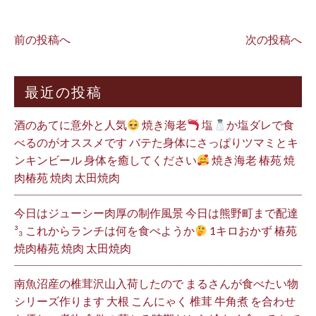
前の投稿へ
次の投稿へ
最近の投稿
酒のあてに意外と人気
焼き海老
塩
か塩ダレで食
べるのがオススメです バテた身体にさっぱりツマミとキ
ンキンビール 身体を癒してください
焼き海老 椿苑 焼
肉椿苑 焼肉 太田焼肉
今日はジューシー肉厚の制作風景 今日は熊野町まで配達
³₃ これからランチは何を食べようか
1キロおかず 椿苑
焼肉椿苑 焼肉 太田焼肉
南魚沼産の椎茸沢山入荷したので まるさんが食べたい物
シリーズ作ります 大根 こんにゃく 椎茸 牛角煮 を合わせ