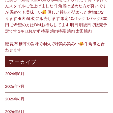
んスタイルに仕上げました 牛角煮は温めた方が良いです
が 温めても美味しい
優しい旨味が詰まった煮物にな
ります 4(火)5(水)に販売します 限定10パック 1パック800
円 ご希望の方はDMお待ちしてます 明日 明後日で販売予
定です 1キロおかず 椿苑 焼肉椿苑 焼肉 太田焼肉
鰹 昆布 椎茸の旨味で弱火で味染み染み中
牛角煮と合
わせます
アーカイブ
2026年8月
2026年7月
2026年6月
2026年5月