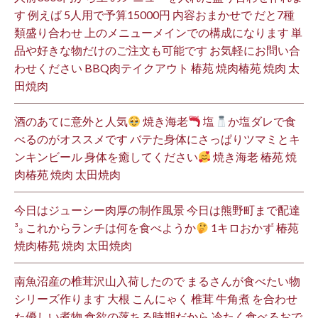
す 例えば 5人用で予算15000円 内容おまかせで だと7種
類盛り合わせ 上のメニューメインでの構成になります 単
品や好きな物だけのご注文も可能です お気軽にお問い合
わせください BBQ肉テイクアウト 椿苑 焼肉椿苑 焼肉 太
田焼肉
酒のあてに意外と人気
焼き海老
塩
か塩ダレで食
べるのがオススメです バテた身体にさっぱりツマミとキ
ンキンビール 身体を癒してください
焼き海老 椿苑 焼
肉椿苑 焼肉 太田焼肉
今日はジューシー肉厚の制作風景 今日は熊野町まで配達
³₃ これからランチは何を食べようか
1キロおかず 椿苑
焼肉椿苑 焼肉 太田焼肉
南魚沼産の椎茸沢山入荷したので まるさんが食べたい物
シリーズ作ります 大根 こんにゃく 椎茸 牛角煮 を合わせ
た優しい煮物 食欲の落ちる時期だから 冷たく食べるおで