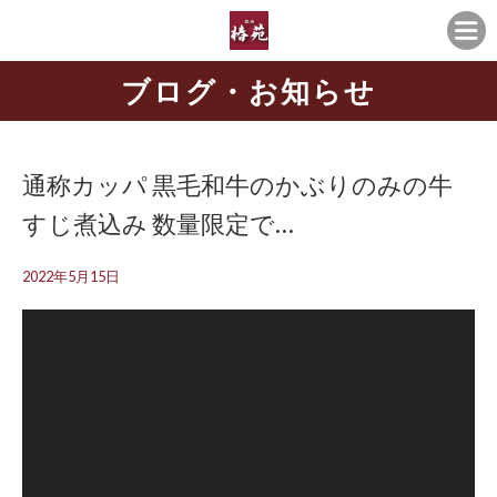
ブログ・お知らせ
通称カッパ️ 黒毛和牛のかぶりのみの牛
すじ煮込み 数量限定で…
2022年5月15日
動
画
プ
レ
ー
ヤ
ー