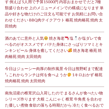
す 例えば 5人用で予算15000円 内容おまかせで だと7種
類盛り合わせ 上のメニューメインでの構成になります 単
品や好きな物だけのご注文も可能です お気軽にお問い合
わせください BBQ肉テイクアウト 椿苑 焼肉椿苑 焼肉 太
田焼肉
酒のあてに意外と人気
焼き海老
塩
か塩ダレで食
べるのがオススメです バテた身体にさっぱりツマミとキ
ンキンビール 身体を癒してください
焼き海老 椿苑 焼
肉椿苑 焼肉 太田焼肉
今日はジューシー肉厚の制作風景 今日は熊野町まで配達
³₃ これからランチは何を食べようか
1キロおかず 椿苑
焼肉椿苑 焼肉 太田焼肉
南魚沼産の椎茸沢山入荷したので まるさんが食べたい物
シリーズ作ります 大根 こんにゃく 椎茸 牛角煮 を合わせ
た優しい煮物 食欲の落ちる時期だから 冷たく食べるおで