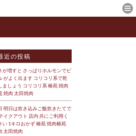
最近の投稿
さが増すと さっぱりホルモンでビ
ル がよく出ます コリコリ系で乾
しましょう コリコリ系 椿苑 焼肉
苑 焼肉 太田焼肉
日 明日は炊き込みご飯炊きたてで
 テイクアウト 店内 共にご利用く
さい 1キロおかず 椿苑 焼肉椿苑
肉 太田焼肉