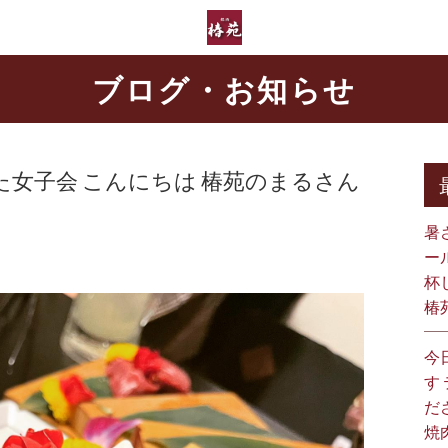
ブログ・お知らせ
女子会 こんにちは️ 椿苑のまるさん
暑
ー
杯
椿
今
す
だ
焼