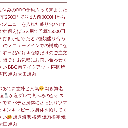
盆休みのBBQ予約入って来ました
人前2500円で並 1人前3000円から
 のメニューを入れた盛り合わせ作
ます 例えば 5人用で予算15000円
容おまかせで だと7種類盛り合わ
 上のメニューメインでの構成にな
ます 単品や好きな物だけのご注文
可能です お気軽にお問い合わせく
さい BBQ肉テイクアウト 椿苑 焼
椿苑 焼肉 太田焼肉
のあてに意外と人気
焼き海老
塩
か塩ダレで食べるのがオス
メです バテた身体にさっぱりツマ
とキンキンビール 身体を癒してく
さい
焼き海老 椿苑 焼肉椿苑 焼
 太田焼肉