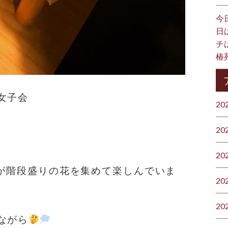
今
日
チ
椿
女子会
20
20
20
様が階段盛りの花を集めて楽しんでいま
20
20
ながら