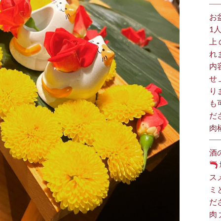
お
1
上
れ
内
せ
り
も
だ
肉
酒
ス
ミ
だ
肉