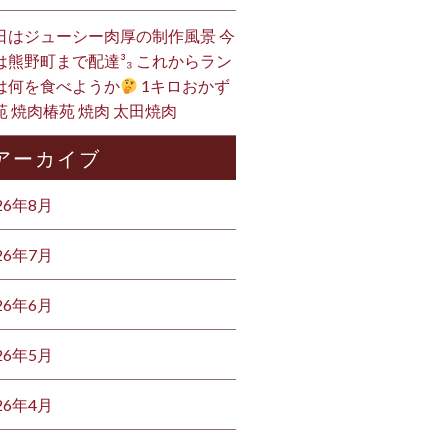
日はジューシー肉厚の制作風景 今
は熊野町まで配達³₃ これからラン
は何を食べようか
1キロおかず
苑 焼肉椿苑 焼肉 太田焼肉
アーカイブ
26年8月
26年7月
26年6月
26年5月
26年4月