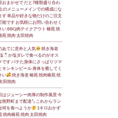
容おまかせで だと7種類盛り合わ
 上のメニューメインでの構成にな
ます 単品や好きな物だけのご注文
可能です お気軽にお問い合わせく
さい BBQ肉テイクアウト 椿苑 焼
椿苑 焼肉 太田焼肉
のあてに意外と人気
焼き海老
塩
か塩ダレで食べるのがオス
メです バテた身体にさっぱりツマ
とキンキンビール 身体を癒してく
さい
焼き海老 椿苑 焼肉椿苑 焼
 太田焼肉
日はジューシー肉厚の制作風景 今
は熊野町まで配達³₃ これからラン
は何を食べようか
1キロおかず
苑 焼肉椿苑 焼肉 太田焼肉