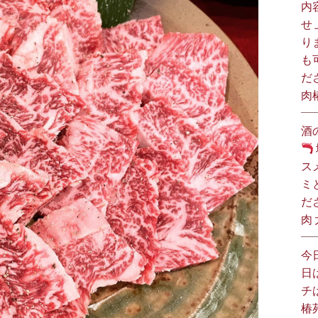
内
せ
り
も
だ
肉
酒
ス
ミ
だ
肉
今
日
チ
椿