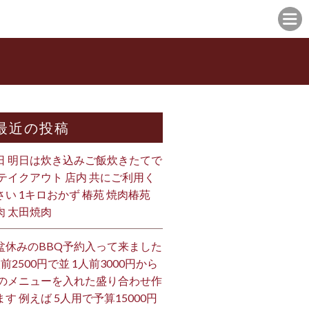
最近の投稿
日 明日は炊き込みご飯炊きたてで
 テイクアウト 店内 共にご利用く
さい 1キロおかず 椿苑 焼肉椿苑
肉 太田焼肉
盆休みのBBQ予約入って来ました
人前2500円で並 1人前3000円から
 のメニューを入れた盛り合わせ作
ます 例えば 5人用で予算15000円