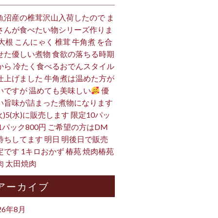
魚沼産の椎茸沢山入荷したので ま
さんが食べたい物シリーズ作りま
 大根 こんにゃく 椎茸 牛角煮 を合
せた優しい煮物 食欲の落ちる時期
から 冷たく食べるおでんスタイル
仕上げました 牛角煮は温めた方が
いですが 温めても美味しい
優
い旨味が詰まった煮物になります
火)5(水)に販売します 限定10パッ
 1パック800円 ご希望の方はDM
待ちしてます 明日 明後日で販売
定です 1キロおかず 椿苑 焼肉椿苑
肉 太田焼肉
アーカイブ
26年8月