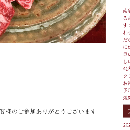
南
る
す
わ
だ
に
良
し
4(
ク
お
予
焼
お客様のご参加ありがとうございます
20