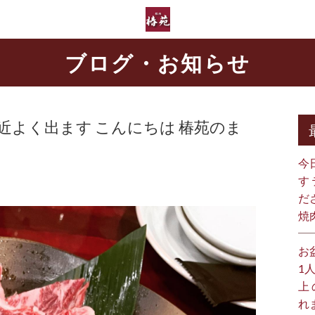
ブログ・お知らせ
近よく出ます こんにちは
椿苑のま
今
す
だ
焼
お
1
上
れ