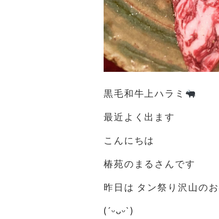
黒毛和牛上ハラミ
最近よく出ます
こんにちは️
椿苑のまるさんです
昨日は タン祭り沢山の
(´ᵕᴗᵕ`)