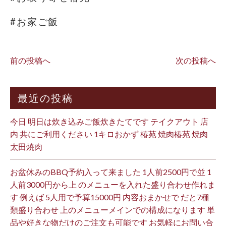
#お家ご飯
前の投稿へ
次の投稿へ
最近の投稿
今日 明日は炊き込みご飯炊きたてです テイクアウト 店
内 共にご利用ください 1キロおかず 椿苑 焼肉椿苑 焼肉
太田焼肉
お盆休みのBBQ予約入って来ました 1人前2500円で並 1
人前3000円から上 のメニューを入れた盛り合わせ作れま
す 例えば 5人用で予算15000円 内容おまかせで だと7種
類盛り合わせ 上のメニューメインでの構成になります 単
品や好きな物だけのご注文も可能です お気軽にお問い合