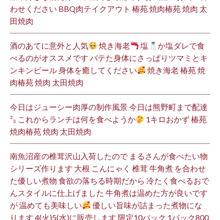
わせください BBQ肉テイクアウト 椿苑 焼肉椿苑 焼肉 太
田焼肉
酒のあてに意外と人気
焼き海老
塩
か塩ダレで食
べるのがオススメです バテた身体にさっぱりツマミとキ
ンキンビール 身体を癒してください
焼き海老 椿苑 焼
肉椿苑 焼肉 太田焼肉
今日はジューシー肉厚の制作風景 今日は熊野町まで配達
³₃ これからランチは何を食べようか
1キロおかず 椿苑
焼肉椿苑 焼肉 太田焼肉
南魚沼産の椎茸沢山入荷したので まるさんが食べたい物
シリーズ作ります 大根 こんにゃく 椎茸 牛角煮 を合わせ
た優しい煮物 食欲の落ちる時期だから 冷たく食べるおで
んスタイルに仕上げました 牛角煮は温めた方が良いです
が 温めても美味しい
優しい旨味が詰まった煮物にな
ります 4(火)5(水)に販売します 限定10パック 1パック800