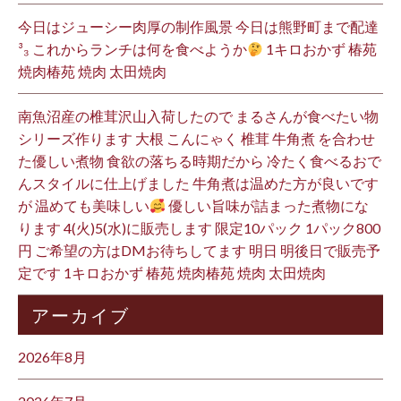
今日はジューシー肉厚の制作風景 今日は熊野町まで配達
³₃ これからランチは何を食べようか
1キロおかず 椿苑
焼肉椿苑 焼肉 太田焼肉
南魚沼産の椎茸沢山入荷したので まるさんが食べたい物
シリーズ作ります 大根 こんにゃく 椎茸 牛角煮 を合わせ
た優しい煮物 食欲の落ちる時期だから 冷たく食べるおで
んスタイルに仕上げました 牛角煮は温めた方が良いです
が 温めても美味しい
優しい旨味が詰まった煮物にな
ります 4(火)5(水)に販売します 限定10パック 1パック800
円 ご希望の方はDMお待ちしてます 明日 明後日で販売予
定です 1キロおかず 椿苑 焼肉椿苑 焼肉 太田焼肉
アーカイブ
2026年8月