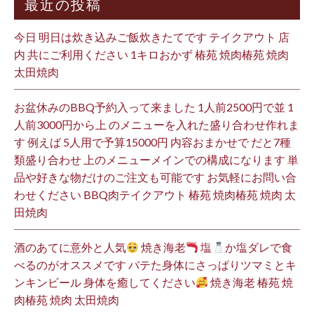
最近の投稿
今日 明日は炊き込みご飯炊きたてです テイクアウト 店
内 共にご利用ください 1キロおかず 椿苑 焼肉椿苑 焼肉
太田焼肉
お盆休みのBBQ予約入って来ました 1人前2500円で並 1
人前3000円から上 のメニューを入れた盛り合わせ作れま
す 例えば 5人用で予算15000円 内容おまかせで だと7種
類盛り合わせ 上のメニューメインでの構成になります 単
品や好きな物だけのご注文も可能です お気軽にお問い合
わせください BBQ肉テイクアウト 椿苑 焼肉椿苑 焼肉 太
田焼肉
酒のあてに意外と人気
焼き海老
塩
か塩ダレで食
べるのがオススメです バテた身体にさっぱりツマミとキ
ンキンビール 身体を癒してください
焼き海老 椿苑 焼
肉椿苑 焼肉 太田焼肉