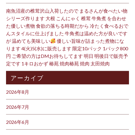
南魚沼産の椎茸沢山入荷したので まるさんが食べたい物
シリーズ作ります 大根 こんにゃく 椎茸 牛角煮 を合わせ
た優しい煮物 食欲の落ちる時期だから 冷たく食べるおで
んスタイルに仕上げました 牛角煮は温めた方が良いです
が 温めても美味しい
優しい旨味が詰まった煮物にな
ります 4(火)5(水)に販売します 限定10パック 1パック800
円 ご希望の方はDMお待ちしてます 明日 明後日で販売予
定です 1キロおかず 椿苑 焼肉椿苑 焼肉 太田焼肉
アーカイブ
2026年8月
2026年7月
2026年6月