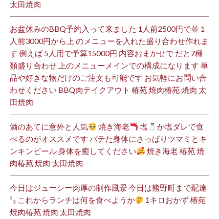
太田焼肉
お盆休みのBBQ予約入って来ました 1人前2500円で並 1
人前3000円から上 のメニューを入れた盛り合わせ作れま
す 例えば 5人用で予算15000円 内容おまかせで だと7種
類盛り合わせ 上のメニューメインでの構成になります 単
品や好きな物だけのご注文も可能です お気軽にお問い合
わせください BBQ肉テイクアウト 椿苑 焼肉椿苑 焼肉 太
田焼肉
酒のあてに意外と人気
焼き海老
塩
か塩ダレで食
べるのがオススメです バテた身体にさっぱりツマミとキ
ンキンビール 身体を癒してください
焼き海老 椿苑 焼
肉椿苑 焼肉 太田焼肉
今日はジューシー肉厚の制作風景 今日は熊野町まで配達
³₃ これからランチは何を食べようか
1キロおかず 椿苑
焼肉椿苑 焼肉 太田焼肉