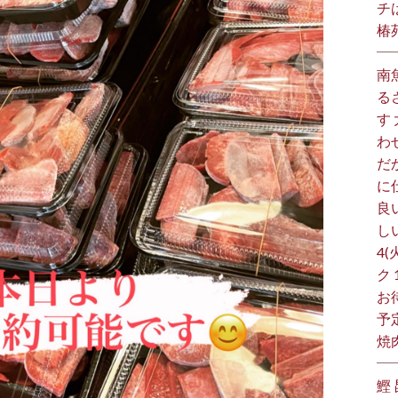
チ
椿
南
る
す
わ
だ
に
良
し
4(
ク
お
予
焼
鰹