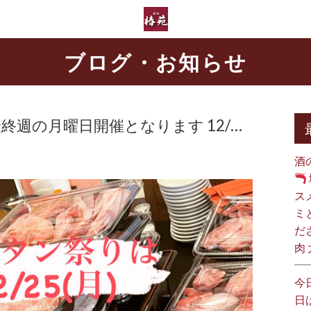
ブログ・お知らせ
最終週の月曜日開催となります 12/…
酒
ス
ミ
だ
肉
今
日