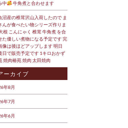
み中
牛角煮と合わせます
魚沼産の椎茸沢山入荷したので ま
さんが食べたい物シリーズ作りま
 大根 こんにゃく 椎茸 牛角煮 を合
せた優しい煮物になる予定です 完
画像は後ほどアップします 明日
後日で販売予定です 1キロおかず
苑 焼肉椿苑 焼肉 太田焼肉
アーカイブ
26年8月
26年7月
26年6月