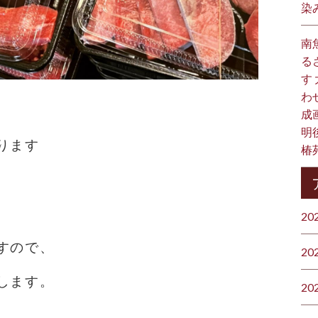
染
南
る
す
わ
成
明
ります
椿
20
すので、
20
します。
20