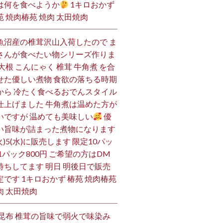
は何を食べようか
1キロおかず
苑 焼肉椿苑 焼肉 太田焼肉
魚沼産の椎茸沢山入荷したので ま
さんが食べたい物シリーズ作りま
 大根 こんにゃく 椎茸 牛角煮 を合
せた優しい煮物 食欲の落ちる時期
から 冷たく食べるおでんスタイル
仕上げました 牛角煮は温めた方が
いですが 温めても美味しい
優
い旨味が詰まった煮物になります
火)5(水)に販売します 限定10パッ
 1パック800円 ご希望の方はDM
待ちしてます 明日 明後日で販売
定です 1キロおかず 椿苑 焼肉椿苑
肉 太田焼肉
 昆布 椎茸の旨味で弱火で味染み