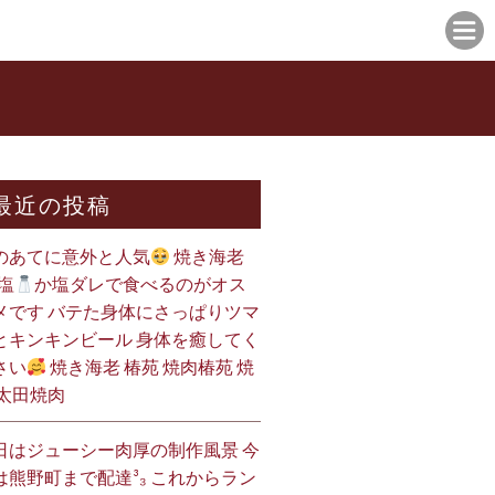
最近の投稿
のあてに意外と人気
焼き海老
塩
か塩ダレで食べるのがオス
メです バテた身体にさっぱりツマ
とキンキンビール 身体を癒してく
さい
焼き海老 椿苑 焼肉椿苑 焼
 太田焼肉
日はジューシー肉厚の制作風景 今
は熊野町まで配達³₃ これからラン