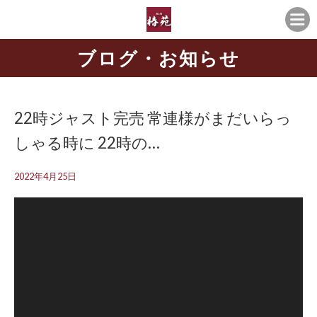
ブログ・お知らせ
22時ジャスト完売️ 常連様がまだいらっ
しゃる時に 22時の…
2022年4月25日
動
動
画
画
プ
プ
レ
レ
ー
ー
ヤ
ヤ
ー
ー