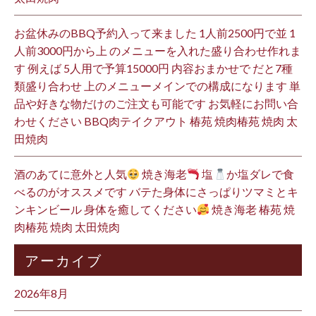
お盆休みのBBQ予約入って来ました 1人前2500円で並 1
人前3000円から上 のメニューを入れた盛り合わせ作れま
す 例えば 5人用で予算15000円 内容おまかせで だと7種
類盛り合わせ 上のメニューメインでの構成になります 単
品や好きな物だけのご注文も可能です お気軽にお問い合
わせください BBQ肉テイクアウト 椿苑 焼肉椿苑 焼肉 太
田焼肉
酒のあてに意外と人気
焼き海老
塩
か塩ダレで食
べるのがオススメです バテた身体にさっぱりツマミとキ
ンキンビール 身体を癒してください
焼き海老 椿苑 焼
肉椿苑 焼肉 太田焼肉
アーカイブ
2026年8月