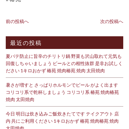
前の投稿へ
次の投稿へ
最近の投稿
夏バテ防止に旨辛のチリトリ鍋 野菜も沢山取れて元気も
回復しちゃいましょう ビールとの相性抜群 是非お試しく
ださい 1キロおかず 椿苑 焼肉椿苑 焼肉 太田焼肉
暑さが増すと さっぱりホルモンでビール がよく出ます
コリコリ系で乾杯しましょう コリコリ系 椿苑 焼肉椿苑
焼肉 太田焼肉
今日 明日は炊き込みご飯炊きたてです テイクアウト 店
内 共にご利用ください 1キロおかず 椿苑 焼肉椿苑 焼肉
太田焼肉