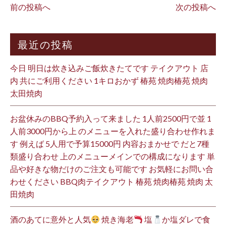
前の投稿へ
次の投稿へ
最近の投稿
今日 明日は炊き込みご飯炊きたてです テイクアウト 店
内 共にご利用ください 1キロおかず 椿苑 焼肉椿苑 焼肉
太田焼肉
お盆休みのBBQ予約入って来ました 1人前2500円で並 1
人前3000円から上 のメニューを入れた盛り合わせ作れま
す 例えば 5人用で予算15000円 内容おまかせで だと7種
類盛り合わせ 上のメニューメインでの構成になります 単
品や好きな物だけのご注文も可能です お気軽にお問い合
わせください BBQ肉テイクアウト 椿苑 焼肉椿苑 焼肉 太
田焼肉
酒のあてに意外と人気
焼き海老
塩
か塩ダレで食