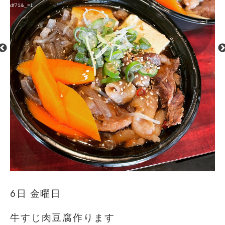
4ad9df71&_=1
6日 金曜日
牛すじ肉豆腐作ります