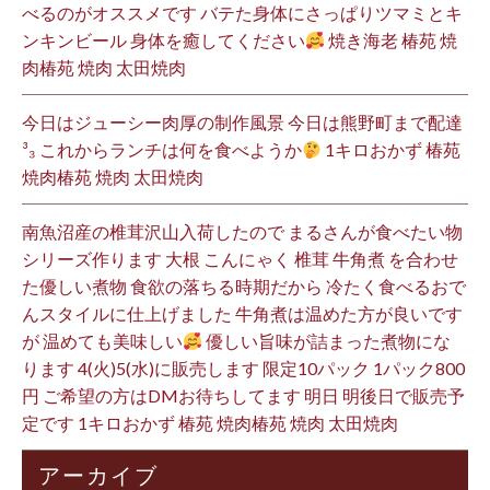
べるのがオススメです バテた身体にさっぱりツマミとキ
ンキンビール 身体を癒してください
焼き海老 椿苑 焼
肉椿苑 焼肉 太田焼肉
今日はジューシー肉厚の制作風景 今日は熊野町まで配達
³₃ これからランチは何を食べようか
1キロおかず 椿苑
焼肉椿苑 焼肉 太田焼肉
南魚沼産の椎茸沢山入荷したので まるさんが食べたい物
シリーズ作ります 大根 こんにゃく 椎茸 牛角煮 を合わせ
た優しい煮物 食欲の落ちる時期だから 冷たく食べるおで
んスタイルに仕上げました 牛角煮は温めた方が良いです
が 温めても美味しい
優しい旨味が詰まった煮物にな
ります 4(火)5(水)に販売します 限定10パック 1パック800
円 ご希望の方はDMお待ちしてます 明日 明後日で販売予
定です 1キロおかず 椿苑 焼肉椿苑 焼肉 太田焼肉
アーカイブ