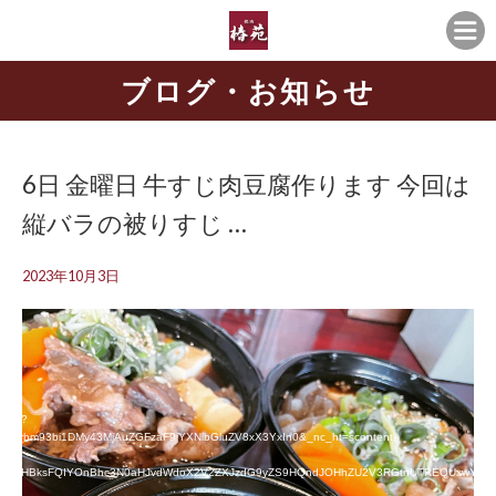
ブログ・お知らせ
6日 金曜日 牛すじ肉豆腐作ります 今回は
縦バラの被りすじ …
2023年10月3日
AAAF?
W5rbm93bi1DMy43MjAuZGFzaF9iYXNlbGluZV8xX3YxIn0&_nc_ht=scontent-
&_nc_vs=HBksFQIYOnBhc3N0aHJvdWdoX2V2ZXJzdG9yZS9HQndJOHhZU2V3RGtnUTREQUxwYl