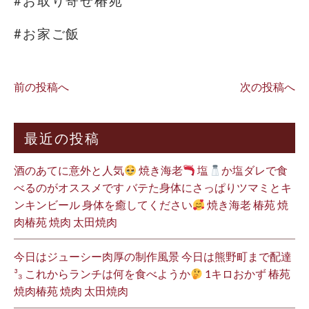
#お取り寄せ椿苑
#お家ご飯
前の投稿へ
次の投稿へ
最近の投稿
酒のあてに意外と人気
焼き海老
塩
か塩ダレで食
べるのがオススメです バテた身体にさっぱりツマミとキ
ンキンビール 身体を癒してください
焼き海老 椿苑 焼
肉椿苑 焼肉 太田焼肉
今日はジューシー肉厚の制作風景 今日は熊野町まで配達
³₃ これからランチは何を食べようか
1キロおかず 椿苑
焼肉椿苑 焼肉 太田焼肉