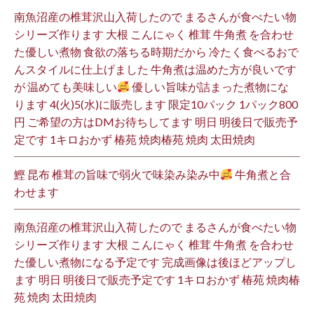
南魚沼産の椎茸沢山入荷したので まるさんが食べたい物
シリーズ作ります 大根 こんにゃく 椎茸 牛角煮 を合わせ
た優しい煮物 食欲の落ちる時期だから 冷たく食べるおで
んスタイルに仕上げました 牛角煮は温めた方が良いです
が 温めても美味しい
優しい旨味が詰まった煮物にな
ります 4(火)5(水)に販売します 限定10パック 1パック800
円 ご希望の方はDMお待ちしてます 明日 明後日で販売予
定です 1キロおかず 椿苑 焼肉椿苑 焼肉 太田焼肉
鰹 昆布 椎茸の旨味で弱火で味染み染み中
牛角煮と合
わせます
南魚沼産の椎茸沢山入荷したので まるさんが食べたい物
シリーズ作ります 大根 こんにゃく 椎茸 牛角煮 を合わせ
た優しい煮物になる予定です 完成画像は後ほどアップし
ます 明日 明後日で販売予定です 1キロおかず 椿苑 焼肉椿
苑 焼肉 太田焼肉