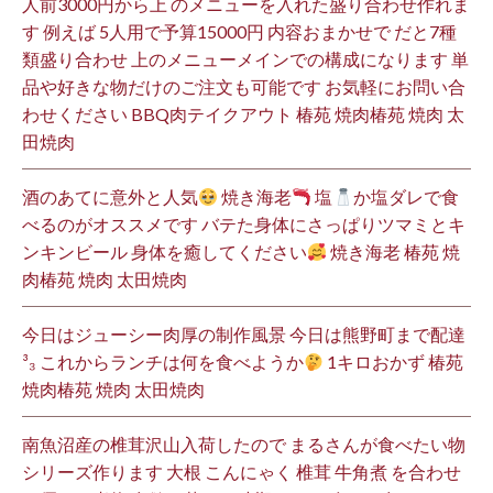
人前3000円から上 のメニューを入れた盛り合わせ作れま
す 例えば 5人用で予算15000円 内容おまかせで だと7種
類盛り合わせ 上のメニューメインでの構成になります 単
品や好きな物だけのご注文も可能です お気軽にお問い合
わせください BBQ肉テイクアウト 椿苑 焼肉椿苑 焼肉 太
田焼肉
酒のあてに意外と人気
焼き海老
塩
か塩ダレで食
べるのがオススメです バテた身体にさっぱりツマミとキ
ンキンビール 身体を癒してください
焼き海老 椿苑 焼
肉椿苑 焼肉 太田焼肉
今日はジューシー肉厚の制作風景 今日は熊野町まで配達
³₃ これからランチは何を食べようか
1キロおかず 椿苑
焼肉椿苑 焼肉 太田焼肉
南魚沼産の椎茸沢山入荷したので まるさんが食べたい物
シリーズ作ります 大根 こんにゃく 椎茸 牛角煮 を合わせ