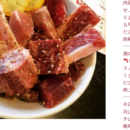
内
せ
り
も
だ
肉
酒
ス
ミ
だ
肉
今
日
チ
椿