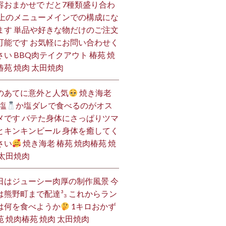
容おまかせで だと7種類盛り合わ
 上のメニューメインでの構成にな
ます 単品や好きな物だけのご注文
可能です お気軽にお問い合わせく
さい BBQ肉テイクアウト 椿苑 焼
椿苑 焼肉 太田焼肉
のあてに意外と人気
焼き海老
塩
か塩ダレで食べるのがオス
メです バテた身体にさっぱりツマ
とキンキンビール 身体を癒してく
さい
焼き海老 椿苑 焼肉椿苑 焼
 太田焼肉
日はジューシー肉厚の制作風景 今
は熊野町まで配達³₃ これからラン
は何を食べようか
1キロおかず
苑 焼肉椿苑 焼肉 太田焼肉