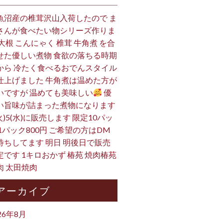
魚沼産の椎茸沢山入荷したので ま
さんが食べたい物シリーズ作りま
 大根 こんにゃく 椎茸 牛角煮 を合
せた優しい煮物 食欲の落ちる時期
から 冷たく食べるおでんスタイル
仕上げました 牛角煮は温めた方が
いですが 温めても美味しい
優
い旨味が詰まった煮物になります
火)5(水)に販売します 限定10パッ
 1パック800円 ご希望の方はDM
待ちしてます 明日 明後日で販売
定です 1キロおかず 椿苑 焼肉椿苑
肉 太田焼肉
アーカイブ
26年8月