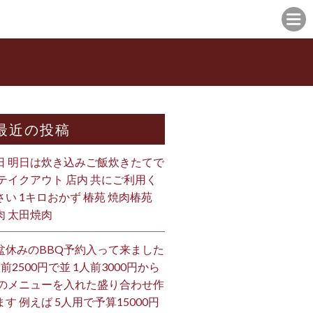
最近の投稿
日 明日は炊き込みご飯炊きたてで
 テイクアウト 店内 共にご利用く
さい 1キロおかず 椿苑 焼肉椿苑
肉 太田焼肉
盆休みのBBQ予約入って来ました
人前2500円で並 1人前3000円から
 のメニューを入れた盛り合わせ作
ます 例えば 5人用で予算15000円