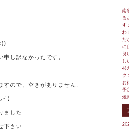
南
る
す
。
わ
だ
))
に
良
い申し訳なかったです。
し
4(
ク
お
すので、空きがありません。
予
焼
ᵕ`)
りました
20
せ下さい