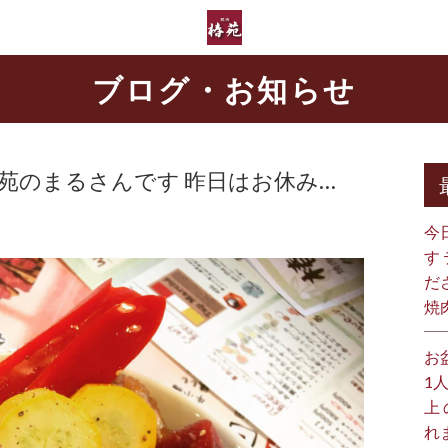
ブログ・お知らせ
 椿苑のまるさんです 昨日はお休み…
今
す
だ
焼
お
1
上
れ