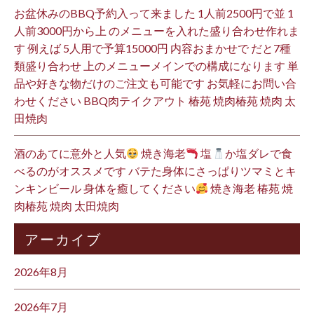
お盆休みのBBQ予約入って来ました 1人前2500円で並 1
人前3000円から上 のメニューを入れた盛り合わせ作れま
す 例えば 5人用で予算15000円 内容おまかせで だと7種
類盛り合わせ 上のメニューメインでの構成になります 単
品や好きな物だけのご注文も可能です お気軽にお問い合
わせください BBQ肉テイクアウト 椿苑 焼肉椿苑 焼肉 太
田焼肉
酒のあてに意外と人気
焼き海老
塩
か塩ダレで食
べるのがオススメです バテた身体にさっぱりツマミとキ
ンキンビール 身体を癒してください
焼き海老 椿苑 焼
肉椿苑 焼肉 太田焼肉
アーカイブ
2026年8月
2026年7月