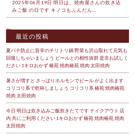
2025年06月19日
明日は、焼肉屋さんの炊き込
みご飯 の日です キノコもふんだん…
前へ
最近の投稿
夏バテ防止に旨辛のチリトリ鍋 野菜も沢山取れて元気も
回復しちゃいましょう ビールとの相性抜群 是非お試しく
ださい 1キロおかず 椿苑 焼肉椿苑 焼肉 太田焼肉
暑さが増すと さっぱりホルモンでビール がよく出ます
コリコリ系で乾杯しましょう コリコリ系 椿苑 焼肉椿苑
焼肉 太田焼肉
今日 明日は炊き込みご飯炊きたてです テイクアウト 店
内 共にご利用ください 1キロおかず 椿苑 焼肉椿苑 焼肉
太田焼肉