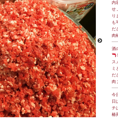
内
せ
り
も
だ
肉
酒
ス
ミ
だ
肉
今
日
チ
椿