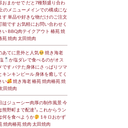
容おまかせで だと7種類盛り合わ
 上のメニューメインでの構成にな
ます 単品や好きな物だけのご注文
可能です お気軽にお問い合わせく
さい BBQ肉テイクアウト 椿苑 焼
椿苑 焼肉 太田焼肉
のあてに意外と人気
焼き海老
塩
か塩ダレで食べるのがオス
メです バテた身体にさっぱりツマ
とキンキンビール 身体を癒してく
さい
焼き海老 椿苑 焼肉椿苑 焼
 太田焼肉
日はジューシー肉厚の制作風景 今
は熊野町まで配達³₃ これからラン
は何を食べようか
1キロおかず
苑 焼肉椿苑 焼肉 太田焼肉