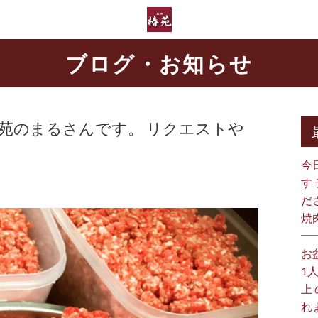
ブログ・お知らせ
椿苑のまるさんです。 リクエストや
今
す
だ
焼
お
1
上
れ