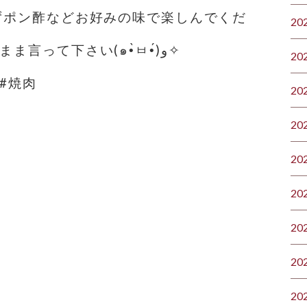
ゆずポン酢などお好みの味で楽しんでくだ
20
さい テイクアウトもわがまま言って下さい(๑•̀ㅂ•́)و✧
20
#焼肉
20
20
20
20
20
20
20