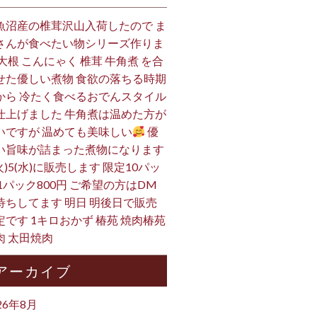
魚沼産の椎茸沢山入荷したので ま
さんが食べたい物シリーズ作りま
 大根 こんにゃく 椎茸 牛角煮 を合
せた優しい煮物 食欲の落ちる時期
から 冷たく食べるおでんスタイル
仕上げました 牛角煮は温めた方が
いですが 温めても美味しい
優
い旨味が詰まった煮物になります
火)5(水)に販売します 限定10パッ
 1パック800円 ご希望の方はDM
待ちしてます 明日 明後日で販売
定です 1キロおかず 椿苑 焼肉椿苑
肉 太田焼肉
アーカイブ
26年8月