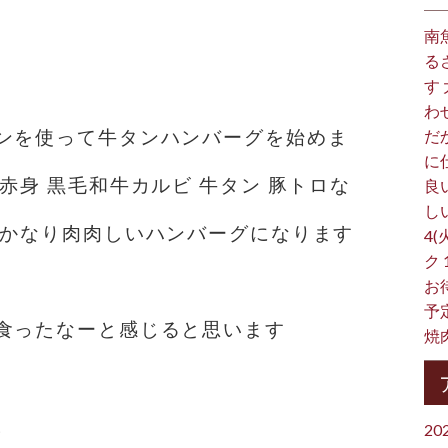
南
る
す
わ
ンを使って牛タンハンバーグを始めま
だ
に
赤身 黒毛和牛カルビ 牛タン 豚トロな
良
し
️ かなり肉肉しいハンバーグになります
4(
ク
お
予
食ったなーと感じると思います
焼
。
20