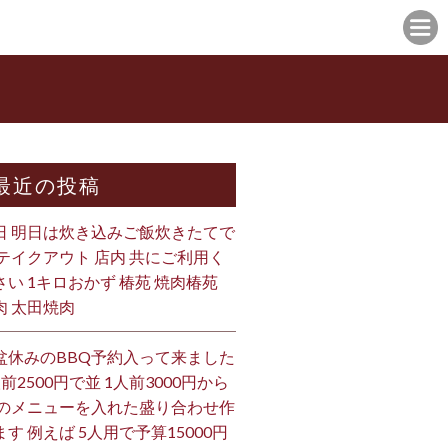
最近の投稿
日 明日は炊き込みご飯炊きたてで
 テイクアウト 店内 共にご利用く
さい 1キロおかず 椿苑 焼肉椿苑
肉 太田焼肉
盆休みのBBQ予約入って来ました
人前2500円で並 1人前3000円から
 のメニューを入れた盛り合わせ作
ます 例えば 5人用で予算15000円