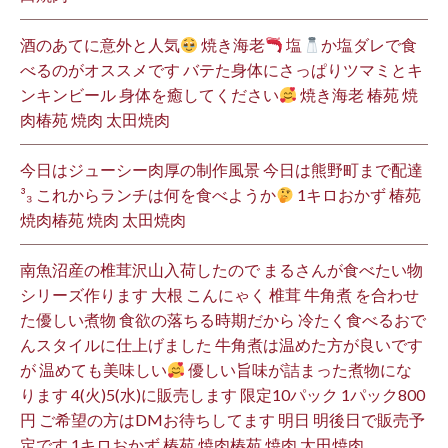
酒のあてに意外と人気
焼き海老
塩
か塩ダレで食
べるのがオススメです バテた身体にさっぱりツマミとキ
ンキンビール 身体を癒してください
焼き海老 椿苑 焼
肉椿苑 焼肉 太田焼肉
今日はジューシー肉厚の制作風景 今日は熊野町まで配達
³₃ これからランチは何を食べようか
1キロおかず 椿苑
焼肉椿苑 焼肉 太田焼肉
南魚沼産の椎茸沢山入荷したので まるさんが食べたい物
シリーズ作ります 大根 こんにゃく 椎茸 牛角煮 を合わせ
た優しい煮物 食欲の落ちる時期だから 冷たく食べるおで
んスタイルに仕上げました 牛角煮は温めた方が良いです
が 温めても美味しい
優しい旨味が詰まった煮物にな
ります 4(火)5(水)に販売します 限定10パック 1パック800
円 ご希望の方はDMお待ちしてます 明日 明後日で販売予
定です 1キロおかず 椿苑 焼肉椿苑 焼肉 太田焼肉