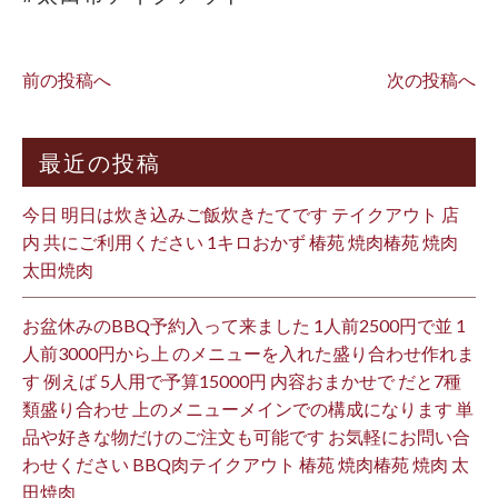
前の投稿へ
次の投稿へ
最近の投稿
今日 明日は炊き込みご飯炊きたてです テイクアウト 店
内 共にご利用ください 1キロおかず 椿苑 焼肉椿苑 焼肉
太田焼肉
お盆休みのBBQ予約入って来ました 1人前2500円で並 1
人前3000円から上 のメニューを入れた盛り合わせ作れま
す 例えば 5人用で予算15000円 内容おまかせで だと7種
類盛り合わせ 上のメニューメインでの構成になります 単
品や好きな物だけのご注文も可能です お気軽にお問い合
わせください BBQ肉テイクアウト 椿苑 焼肉椿苑 焼肉 太
田焼肉