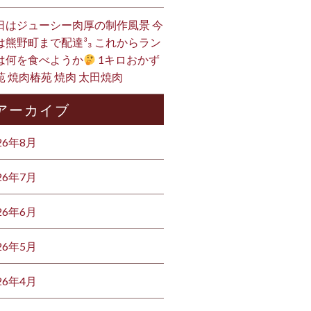
日はジューシー肉厚の制作風景 今
は熊野町まで配達³₃ これからラン
は何を食べようか
1キロおかず
苑 焼肉椿苑 焼肉 太田焼肉
アーカイブ
26年8月
26年7月
26年6月
26年5月
26年4月