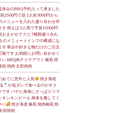
盆休みのBBQ予約入って来ました
人前2500円で並 1人前3000円から
 のメニューを入れた盛り合わせ作
ます 例えば 5人用で予算15000円
容おまかせで だと7種類盛り合わ
 上のメニューメインでの構成にな
ます 単品や好きな物だけのご注文
可能です お気軽にお問い合わせく
さい BBQ肉テイクアウト 椿苑 焼
椿苑 焼肉 太田焼肉
のあてに意外と人気
焼き海老
塩
か塩ダレで食べるのがオス
メです バテた身体にさっぱりツマ
とキンキンビール 身体を癒してく
さい
焼き海老 椿苑 焼肉椿苑 焼
 太田焼肉