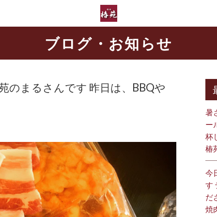
ブログ・お知らせ
椿苑のまるさんです 昨日は、BBQや
暑
ー
杯
椿
今
す
だ
焼