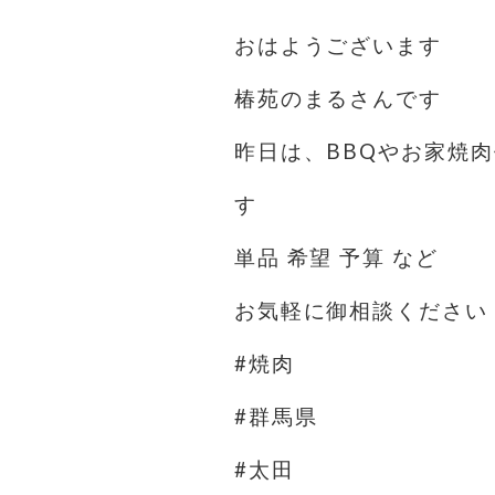
おはようございます️
椿苑のまるさんです
昨日は、BBQやお家焼
す
単品 希望 予算 など
お気軽に御相談ください
#焼肉
#群馬県
#太田