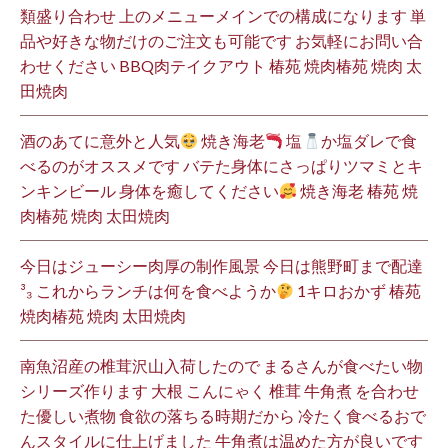
類盛り合わせ 上のメニューメインでの構成になります 単
品や好きな物だけのご注文も可能です お気軽にお問い合
わせください BBQ肉テイクアウト 椿苑 焼肉椿苑 焼肉 太
田焼肉
酒のあてに意外と人気
焼き海老
塩
か塩ダレで食
べるのがオススメです バテた身体にさっぱりツマミとキ
ンキンビール 身体を癒してください
焼き海老 椿苑 焼
肉椿苑 焼肉 太田焼肉
今日はジューシー肉厚の制作風景 今日は熊野町まで配達
³₃ これからランチは何を食べようか
1キロおかず 椿苑
焼肉椿苑 焼肉 太田焼肉
南魚沼産の椎茸沢山入荷したので まるさんが食べたい物
シリーズ作ります 大根 こんにゃく 椎茸 牛角煮 を合わせ
た優しい煮物 食欲の落ちる時期だから 冷たく食べるおで
んスタイルに仕上げました 牛角煮は温めた方が良いです