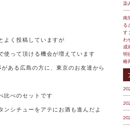
染
南
る
す
とよく投稿していますが
わ
成
で使って頂ける機会が増えています
明
椿
事がある広島の方に、東京のお友達から
20
べ比べのセットです
20
タンシチューをアテにお酒も進んだよ
20