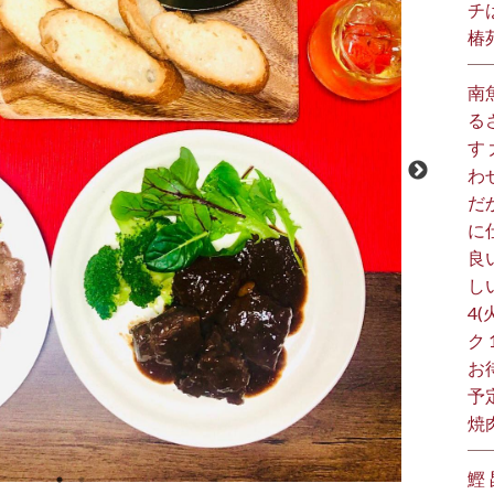
チ
椿
南
る
す
わ
だ
に
良
し
4(
ク
お
予
焼
鰹