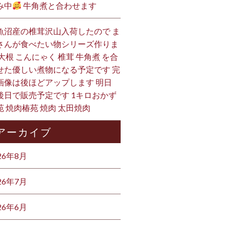
み中
牛角煮と合わせます
魚沼産の椎茸沢山入荷したので ま
さんが食べたい物シリーズ作りま
 大根 こんにゃく 椎茸 牛角煮 を合
せた優しい煮物になる予定です 完
画像は後ほどアップします 明日
後日で販売予定です 1キロおかず
苑 焼肉椿苑 焼肉 太田焼肉
アーカイブ
26年8月
26年7月
26年6月