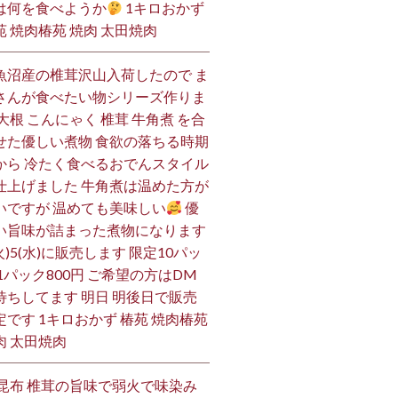
は何を食べようか
1キロおかず
苑 焼肉椿苑 焼肉 太田焼肉
魚沼産の椎茸沢山入荷したので ま
さんが食べたい物シリーズ作りま
 大根 こんにゃく 椎茸 牛角煮 を合
せた優しい煮物 食欲の落ちる時期
から 冷たく食べるおでんスタイル
仕上げました 牛角煮は温めた方が
いですが 温めても美味しい
優
い旨味が詰まった煮物になります
火)5(水)に販売します 限定10パッ
 1パック800円 ご希望の方はDM
待ちしてます 明日 明後日で販売
定です 1キロおかず 椿苑 焼肉椿苑
肉 太田焼肉
 昆布 椎茸の旨味で弱火で味染み