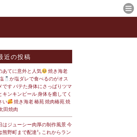
最近の投稿
のあてに意外と人気
焼き海老
塩
か塩ダレで食べるのがオス
メです バテた身体にさっぱりツマ
とキンキンビール 身体を癒してく
さい
焼き海老 椿苑 焼肉椿苑 焼
 太田焼肉
日はジューシー肉厚の制作風景 今
は熊野町まで配達³₃ これからラン