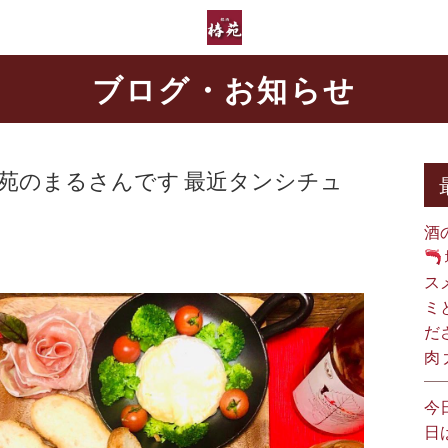
ブログ・お知らせ
椿苑のまるさんです 最近タンシチュ
酒
ス
ミ
だ
肉
今
日