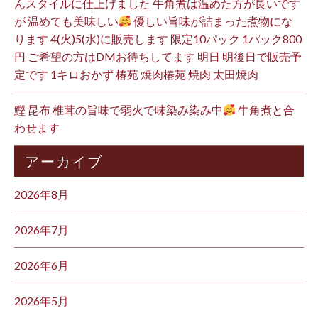
んスタイルに仕上げました 牛角煮は温めた方が良いです
が 温めても美味しい
優しい旨味が詰まった煮物にな
ります 4(火)5(水)に販売します 限定10パック 1パック800
円 ご希望の方はDMお待ちしてます 明日 明後日で販売予
定です 1キロおかず 椿苑 焼肉椿苑 焼肉 太田焼肉
鰹 昆布 椎茸の旨味で弱火で味染み染み中
牛角煮と合
わせます
アーカイブ
2026年8月
2026年7月
2026年6月
2026年5月