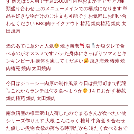
す 例えば 5人用で予算15000円 内容おまかせで だと7種
類盛り合わせ 上のメニューメインでの構成になります 単
品や好きな物だけのご注文も可能です お気軽にお問い合
わせください BBQ肉テイクアウト 椿苑 焼肉椿苑 焼肉 太
田焼肉
酒のあてに意外と人気
焼き海老
塩
か塩ダレで食
べるのがオススメです バテた身体にさっぱりツマミとキ
ンキンビール 身体を癒してください
焼き海老 椿苑 焼
肉椿苑 焼肉 太田焼肉
今日はジューシー肉厚の制作風景 今日は熊野町まで配達
³₃ これからランチは何を食べようか
1キロおかず 椿苑
焼肉椿苑 焼肉 太田焼肉
南魚沼産の椎茸沢山入荷したので まるさんが食べたい物
シリーズ作ります 大根 こんにゃく 椎茸 牛角煮 を合わせ
た優しい煮物 食欲の落ちる時期だから 冷たく食べるおで